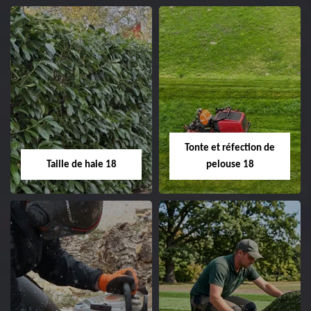
02.52.56.49.40
Elagage d'arbre 18
Abattage d'arbres
18
Entreprise élagage
d'arbre 18 Cher tel:
Entreprise abattage
02.52.56.49.40
d'arbres 18 Cher tel:
Tonte et réfection de
02.52.56.49.40
Taille de haie 18
pelouse 18
Taille de haie 18
Tonte et réfection
de pelouse 18
Entreprise taille de haie