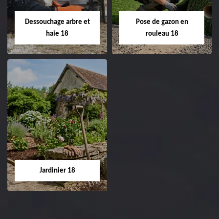
18 Cher tel:
Entreprise tonte et
02.52.56.49.40
réfection de pelouse 18
Dessouchage arbre et
Pose de gazon en
Cher tel: 02.52.56.49.40
haie 18
rouleau 18
Dessouchage arbre
Pose de gazon en
et haie 18
rouleau 18
Entreprise dessouchage
Entreprise pose de
arbre et haie 18 Cher
gazon en rouleau 18
tel: 02.52.56.49.40
Cher tel: 02.52.56.49.40
Jardinier 18