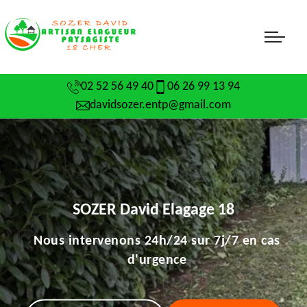
02 52 56 49 40
06 26 99 13 94
davidsozer.entp@gmail.com
SOZER David Elagage 18
Nous intervenons 24h/24 sur 7j/7 en cas
d'urgence