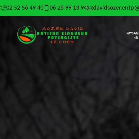
02 52 56 49 40
06 26 99 13 94
davidsozer.entp
PAYSAG
18