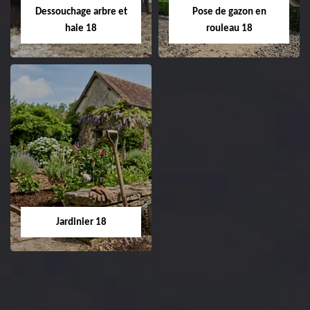
réfection de pelouse 18
Dessouchage arbre et
Pose de gazon en
Cher tel: 02.52.56.49.40
haie 18
rouleau 18
Dessouchage arbre
Pose de gazon en
et haie 18
rouleau 18
Entreprise dessouchage
Entreprise pose de
arbre et haie 18 Cher
gazon en rouleau 18
tel: 02.52.56.49.40
Cher tel: 02.52.56.49.40
Jardinier 18