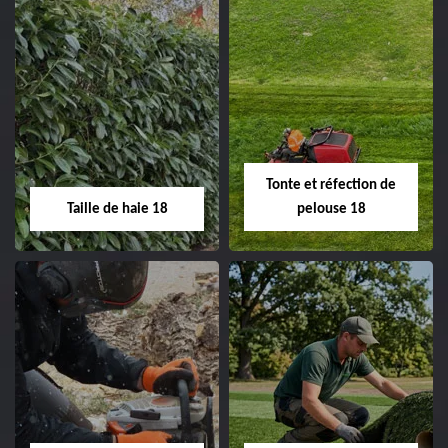
Elagage d'arbre 18
Abattage d'arbres
18
Entreprise élagage
d'arbre 18 Cher tel:
Entreprise abattage
02.52.56.49.40
d'arbres 18 Cher tel:
Tonte et réfection de
02.52.56.49.40
Taille de haie 18
pelouse 18
Taille de haie 18
Tonte et réfection
de pelouse 18
Entreprise taille de haie
18 Cher tel:
Entreprise tonte et
02.52.56.49.40