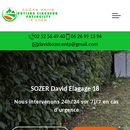
02 52 56 49 40
06 26 99 13 94
davidsozer.entp@gmail.com
SOZER David Elagage 18
Nous intervenons 24h/24 sur 7j/7 en cas
d'urgence