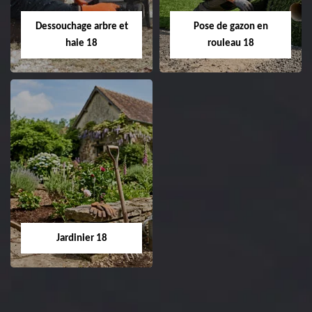
Entreprise tonte et
02.52.56.49.40
réfection de pelouse 18
Dessouchage arbre et
Pose de gazon en
Cher tel: 02.52.56.49.40
haie 18
rouleau 18
Dessouchage arbre
Pose de gazon en
et haie 18
rouleau 18
Entreprise dessouchage
Entreprise pose de
arbre et haie 18 Cher
gazon en rouleau 18
tel: 02.52.56.49.40
Cher tel: 02.52.56.49.40
Jardinier 18