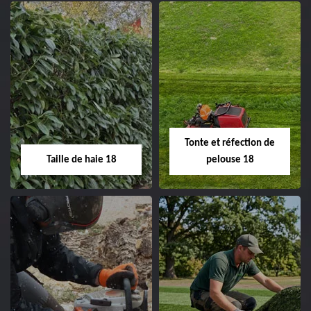
02.52.56.49.40
Elagage d'arbre 18
Abattage d'arbres
18
Entreprise élagage
d'arbre 18 Cher tel:
Entreprise abattage
02.52.56.49.40
d'arbres 18 Cher tel:
Tonte et réfection de
02.52.56.49.40
Taille de haie 18
pelouse 18
Taille de haie 18
Tonte et réfection
de pelouse 18
Entreprise taille de haie
18 Cher tel: