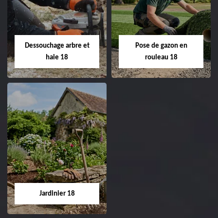
de pelouse 18
Entreprise taille de haie
18 Cher tel:
Entreprise tonte et
02.52.56.49.40
réfection de pelouse 18
Dessouchage arbre et
Pose de gazon en
Cher tel: 02.52.56.49.40
haie 18
rouleau 18
Dessouchage arbre
Pose de gazon en
et haie 18
rouleau 18
Entreprise dessouchage
Entreprise pose de
arbre et haie 18 Cher
gazon en rouleau 18
tel: 02.52.56.49.40
Cher tel: 02.52.56.49.40
Jardinier 18