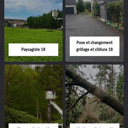
Pose et changement
Paysagiste 18
grillage et clôture 18
Paysagiste 18
Pose et
changement
Artisan paysagiste 18
grillage et clôture
Cher tel: 02.52.56.49.40
18