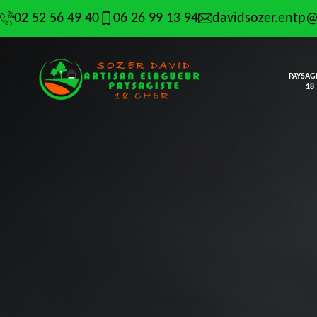
02 52 56 49 40
06 26 99 13 94
davidsozer.entp
PAYSAG
18