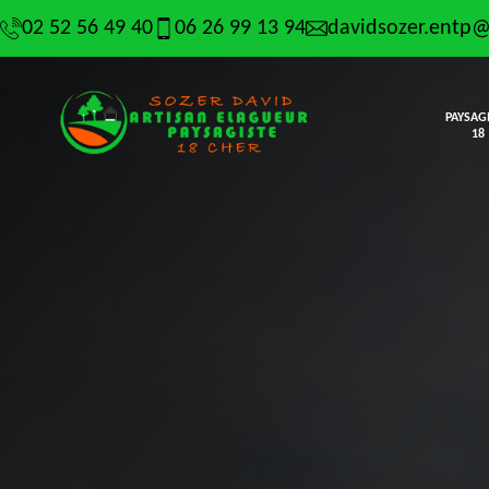
02 52 56 49 40
06 26 99 13 94
davidsozer.entp
PAYSAG
18