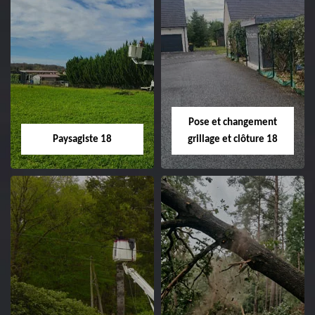
Pose et changement
Paysagiste 18
grillage et clôture 18
Paysagiste 18
Pose et
changement
Artisan paysagiste 18
grillage et clôture
Cher tel: 02.52.56.49.40
18