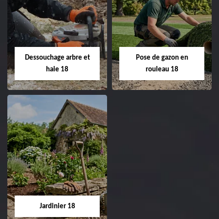
Taille de haie 18
Tonte et réfection
de pelouse 18
Entreprise taille de haie
18 Cher tel:
Entreprise tonte et
02.52.56.49.40
réfection de pelouse 18
Dessouchage arbre et
Pose de gazon en
Cher tel: 02.52.56.49.40
haie 18
rouleau 18
Dessouchage arbre
Pose de gazon en
et haie 18
rouleau 18
Entreprise dessouchage
Entreprise pose de
arbre et haie 18 Cher
gazon en rouleau 18
tel: 02.52.56.49.40
Cher tel: 02.52.56.49.40
Jardinier 18