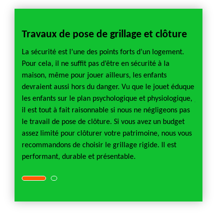
Travaux de pose de grillage et clôture
Pose 
tion
La sécurité est l’une des points forts d’un logement.
Le jard
, pour
Pour cela, il ne suffit pas d’être en sécurité à la
d’un a
t
maison, même pour jouer ailleurs, les enfants
le parc
un
devraient aussi hors du danger. Vu que le jouet éduque
entièr
e
les enfants sur le plan psychologique et physiologique,
jardin 
il est tout à fait raisonnable si nous ne négligeons pas
grilla
 de
le travail de pose de clôture. Si vous avez un budget
meille
lifié
assez limité pour clôturer votre patrimoine, nous vous
votre j
 d’une
recommandons de choisir le grillage rigide. Il est
et cert
rdin.
performant, durable et présentable.
activit