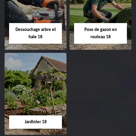
de pelouse 18
Entreprise taille de haie
18 Cher tel:
Entreprise tonte et
02.52.56.49.40
réfection de pelouse 18
Dessouchage arbre et
Pose de gazon en
Cher tel: 02.52.56.49.40
haie 18
rouleau 18
Dessouchage arbre
Pose de gazon en
et haie 18
rouleau 18
Entreprise dessouchage
Entreprise pose de
arbre et haie 18 Cher
gazon en rouleau 18
tel: 02.52.56.49.40
Cher tel: 02.52.56.49.40
Jardinier 18