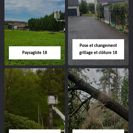
Pose et changement
Paysagiste 18
grillage et clôture 18
Paysagiste 18
Pose et
changement
Artisan paysagiste 18
grillage et clôture
Cher tel: 02.52.56.49.40
18