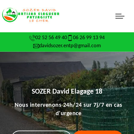
02 52 56 49 40
06 26 99 13 94
davidsozer.entp@gmail.com
SOZER David Elagage 18
Nous intervenons 24h/24 sur 7j/7 en cas
d'urgence