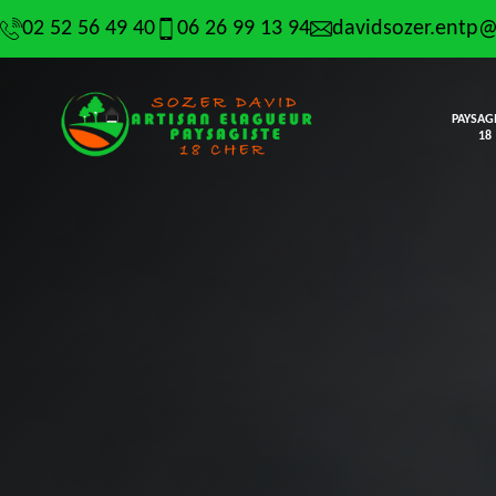
02 52 56 49 40
06 26 99 13 94
davidsozer.entp
PAYSAG
18