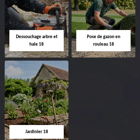
Taille de haie 18
Tonte et réfection
de pelouse 18
Entreprise taille de haie
18 Cher tel:
Entreprise tonte et
02.52.56.49.40
réfection de pelouse 18
Dessouchage arbre et
Pose de gazon en
Cher tel: 02.52.56.49.40
haie 18
rouleau 18
Dessouchage arbre
Pose de gazon en
et haie 18
rouleau 18
Entreprise dessouchage
Entreprise pose de
arbre et haie 18 Cher
gazon en rouleau 18
tel: 02.52.56.49.40
Cher tel: 02.52.56.49.40
Jardinier 18