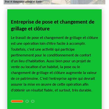
Entreprise de pose et changement de
Pose 
grillage et clôture
 Il
L’activ
pour la
Le travail de pose et changement de grillage et clôture
droit
Dès le
est une opération loin d’être facile à accomplir.
ct
féminin
Toutefois, c’est une activité qui participe
rande
prendr
pertinemment pour le conditionnement de confort
privé o
d’un lieu d’habitation. Aussi bien pour un projet de
ence à
de pouv
vente ou location d’un habitat, la pose ou le
nombre
changement de grillage et clôture augmente la valeur
possibi
de ce patrimoine. C’est l’entreprise agrée qui devrait
s le
clôture
assurer la mise en œuvre de cette opération afin
d’obtenir un résultat fiable, et surtout, très durable.