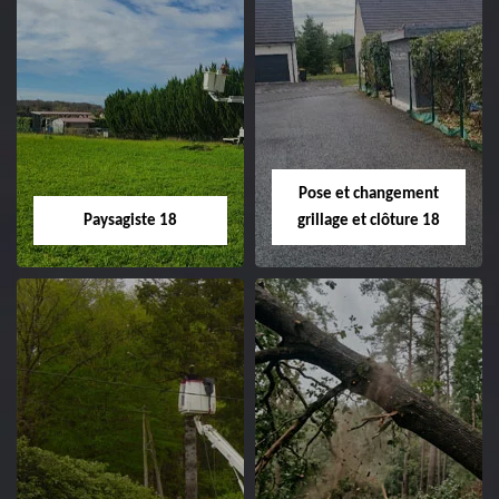
Pose et changement
Paysagiste 18
grillage et clôture 18
Paysagiste 18
Pose et
changement
Artisan paysagiste 18
grillage et clôture
Cher tel: 02.52.56.49.40
18