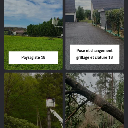
Pose et changement
Paysagiste 18
grillage et clôture 18
Paysagiste 18
Pose et
changement
Artisan paysagiste 18
grillage et clôture
Cher tel: 02.52.56.49.40
18