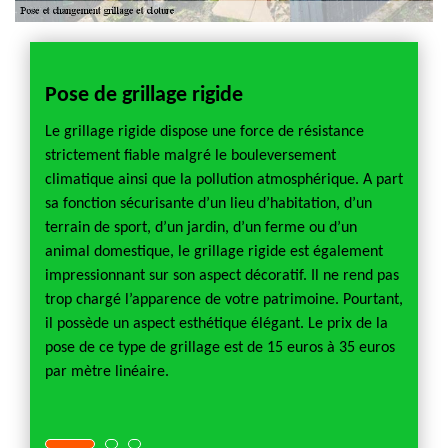
Pose de grillage rigide
Devi
et c
tion
Le grillage rigide dispose une force de résistance
, pour
strictement fiable malgré le bouleversement
Si vous
t
climatique ainsi que la pollution atmosphérique. A part
change
un
sa fonction sécurisante d’un lieu d’habitation, d’un
l’acco
e
terrain de sport, d’un jardin, d’un ferme ou d’un
est un
animal domestique, le grillage rigide est également
nous p
 de
impressionnant sur son aspect décoratif. Il ne rend pas
résulta
lifié
trop chargé l’apparence de votre patrimoine. Pourtant,
sans e
 d’une
il possède un aspect esthétique élégant. Le prix de la
de ne 
rdin.
pose de ce type de grillage est de 15 euros à 35 euros
sommes
par mètre linéaire.
travail
Montli