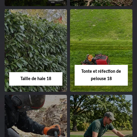
clôture 18 Cher tel:
02.52.56.49.40
Elagage d'arbre 18
Abattage d'arbres
18
Entreprise élagage
d'arbre 18 Cher tel:
Entreprise abattage
02.52.56.49.40
d'arbres 18 Cher tel:
Tonte et réfection de
02.52.56.49.40
Taille de haie 18
pelouse 18
Taille de haie 18
Tonte et réfection
de pelouse 18