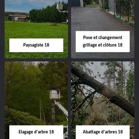
Pose et changement
Paysagiste 18
grillage et clôture 18
Paysagiste 18
Pose et
changement
Artisan paysagiste 18
grillage et clôture
Cher tel: 02.52.56.49.40
18
Spécialiste en pose et
Elagage d'arbre 18
Abattage d'arbres 18
changement grillage et