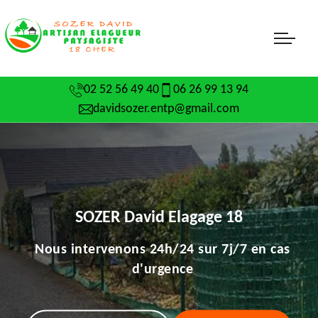
02 52 56 49 40
06 26 99 13 94
davidsozer.entp@gmail.com
SOZER David Elagage 18
Nous intervenons 24h/24 sur 7j/7 en cas
d'urgence