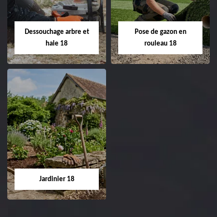
Entreprise taille de haie
18 Cher tel:
Entreprise tonte et
02.52.56.49.40
réfection de pelouse 18
Dessouchage arbre et
Pose de gazon en
Cher tel: 02.52.56.49.40
haie 18
rouleau 18
Dessouchage arbre
Pose de gazon en
et haie 18
rouleau 18
Entreprise dessouchage
Entreprise pose de
arbre et haie 18 Cher
gazon en rouleau 18
tel: 02.52.56.49.40
Cher tel: 02.52.56.49.40
Jardinier 18