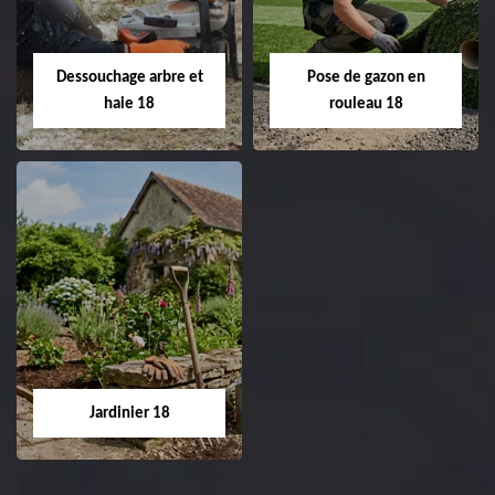
Entreprise taille de haie
18 Cher tel:
Entreprise tonte et
02.52.56.49.40
réfection de pelouse 18
Dessouchage arbre et
Pose de gazon en
Cher tel: 02.52.56.49.40
haie 18
rouleau 18
Dessouchage arbre
Pose de gazon en
et haie 18
rouleau 18
Entreprise dessouchage
Entreprise pose de
arbre et haie 18 Cher
gazon en rouleau 18
tel: 02.52.56.49.40
Cher tel: 02.52.56.49.40
Jardinier 18