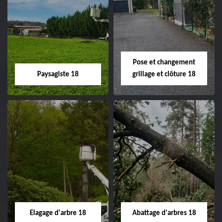
Pose et changement
Paysagiste 18
grillage et clôture 18
Paysagiste 18
Pose et
changement
Artisan paysagiste 18
grillage et clôture
Cher tel: 02.52.56.49.40
18
Spécialiste en pose et
Elagage d'arbre 18
Abattage d'arbres 18