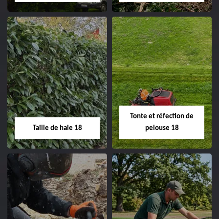
changement grillage et
clôture 18 Cher tel:
02.52.56.49.40
Elagage d'arbre 18
Abattage d'arbres
18
Entreprise élagage
d'arbre 18 Cher tel:
Entreprise abattage
02.52.56.49.40
d'arbres 18 Cher tel:
Tonte et réfection de
02.52.56.49.40
Taille de haie 18
pelouse 18
Taille de haie 18
Tonte et réfection
de pelouse 18