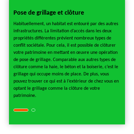
e
Pose de grillage et clôture
Soci
grill
Habituellement, un habitat est entouré par des autres
infrastructures. La limitation d’accès dans les deux
s cher
Si vou
propriétés différentes prévient nombreux types de
pour la
conflit sociétale. Pour cela, il est possible de clôturer
vitons
change
votre patrimoine en mettant en œuvre une opération
avid
de con
de pose de grillage. Comparable aux autres types de
n pose
paysag
clôture comme la haie, le béton et la boiserie, c’est le
mmes
et cha
grillage qui occupe moins de place. De plus, vous
tion
situés
pouvez trouver ce qui est à l’extérieur de chez vous en
 et son
varie s
optant le grillage comme la clôture de votre
que le
degré 
patrimoine.
coût de