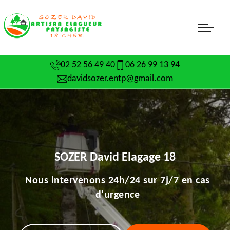
02 52 56 49 40
06 26 99 13 94
davidsozer.entp@gmail.com
SOZER David Elagage 18
Nous intervenons 24h/24 sur 7j/7 en cas
d'urgence