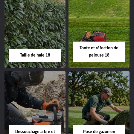
Elagage d'arbre 18
Abattage d'arbres
18
Entreprise élagage
d'arbre 18 Cher tel:
Entreprise abattage
02.52.56.49.40
d'arbres 18 Cher tel:
Tonte et réfection de
02.52.56.49.40
Taille de haie 18
pelouse 18
Taille de haie 18
Tonte et réfection
de pelouse 18
Entreprise taille de haie
18 Cher tel:
Entreprise tonte et
02.52.56.49.40
réfection de pelouse 18
Dessouchage arbre et
Pose de gazon en