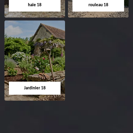
Cher tel: 02.52.56.49.40
haie 18
rouleau 18
Dessouchage arbre
Pose de gazon en
et haie 18
rouleau 18
Entreprise dessouchage
Entreprise pose de
arbre et haie 18 Cher
gazon en rouleau 18
tel: 02.52.56.49.40
Cher tel: 02.52.56.49.40
Jardinier 18
Jardinier 18