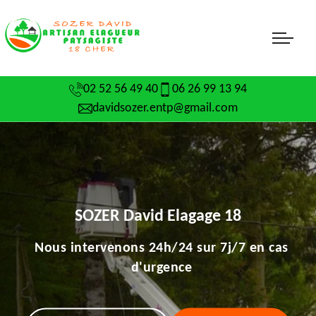
02 52 56 49 40
06 26 99 13 94
davidsozer.entp@gmail.com
SOZER David Elagage 18
Nous intervenons 24h/24 sur 7j/7 en cas
d'urgence