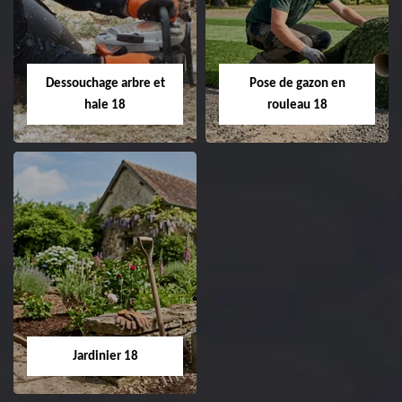
de pelouse 18
Entreprise taille de haie
18 Cher tel:
Entreprise tonte et
02.52.56.49.40
réfection de pelouse 18
Dessouchage arbre et
Pose de gazon en
Cher tel: 02.52.56.49.40
haie 18
rouleau 18
Dessouchage arbre
Pose de gazon en
et haie 18
rouleau 18
Entreprise dessouchage
Entreprise pose de
arbre et haie 18 Cher
gazon en rouleau 18
tel: 02.52.56.49.40
Cher tel: 02.52.56.49.40
Jardinier 18