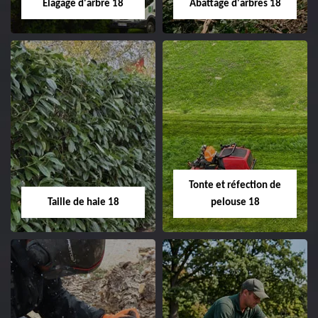
Elagage d'arbre 18
Abattage d'arbres 18
changement grillage et
clôture 18 Cher tel:
02.52.56.49.40
Elagage d'arbre 18
Abattage d'arbres
18
Entreprise élagage
d'arbre 18 Cher tel:
Entreprise abattage
02.52.56.49.40
d'arbres 18 Cher tel:
Tonte et réfection de
02.52.56.49.40
Taille de haie 18
pelouse 18
Taille de haie 18
Tonte et réfection