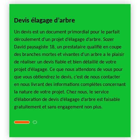
age
Devis élagage d’arbre
Facte
d’ar
Un devis est un document primordial pour le parfait
déroulement d’un projet d’élagage d’arbre. Sozer
t être
Elague
David paysagiste 18, un prestataire qualifié en coupe
 Pour
demand
des branches mortes et vivantes d’un arbre a le plaisir
 un
pouvoi
de réaliser un devis fiable et bien détaillé de votre
jardini
projet d’élagage. Ce que nous attendons de vous pour
nde de
primor
que vous obtiendrez le devis, c’est de nous contacter
r
devis. 
en nous livrant des informations complètes concernant
 coût
moyen 
la nature de votre projet. Chez nous, le service
t le
et la d
d’élaboration de devis d’élagage d’arbre est faisable
ande de
nombre
gratuitement et sans engagement non plus.
devis 