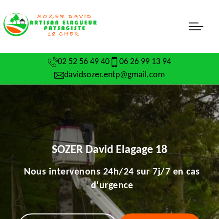
02 52 56 49 40
06 26 99 13 94
davidsozer.entp@gmail.com
SOZER David Elagage 18
Nous intervenons 24h/24 sur 7j/7 en cas
d'urgence