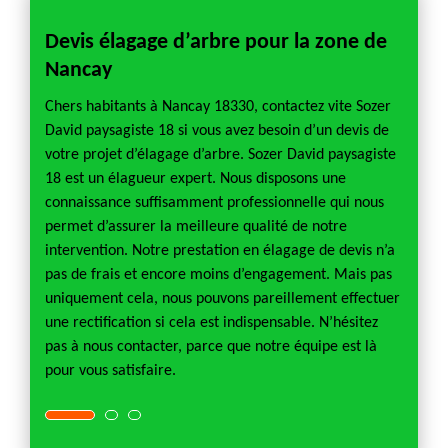
Devis élagage d’arbre pour la zone de
Elag
Nancay
tivité
Quand 
ble
d’élaga
Chers habitants à Nancay 18330, contactez vite Sozer
on
grande
David paysagiste 18 si vous avez besoin d’un devis de
e ce
un arbr
votre projet d’élagage d’arbre. Sozer David paysagiste
 la
annuel
18 est un élagueur expert. Nous disposons une
ans, l’
connaissance suffisamment professionnelle qui nous
Pour u
permet d’assurer la meilleure qualité de notre
jet.
nécessi
intervention. Notre prestation en élagage de devis n’a
si la v
pas de frais et encore moins d’engagement. Mais pas
e de
ses bra
uniquement cela, nous pouvons pareillement effectuer
une rectification si cela est indispensable. N’hésitez
pas à nous contacter, parce que notre équipe est là
pour vous satisfaire.