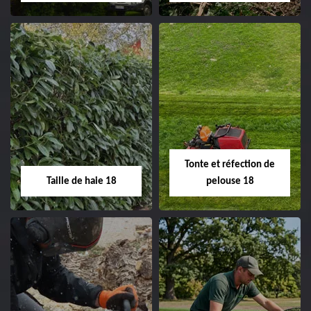
clôture 18 Cher tel:
02.52.56.49.40
Elagage d'arbre 18
Abattage d'arbres
18
Entreprise élagage
d'arbre 18 Cher tel:
Entreprise abattage
02.52.56.49.40
d'arbres 18 Cher tel:
Tonte et réfection de
02.52.56.49.40
Taille de haie 18
pelouse 18
Taille de haie 18
Tonte et réfection
de pelouse 18