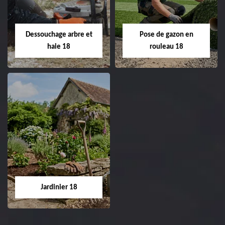
Entreprise taille de haie
18 Cher tel:
Entreprise tonte et
02.52.56.49.40
réfection de pelouse 18
Dessouchage arbre et
Pose de gazon en
Cher tel: 02.52.56.49.40
haie 18
rouleau 18
Dessouchage arbre
Pose de gazon en
et haie 18
rouleau 18
Entreprise dessouchage
Entreprise pose de
arbre et haie 18 Cher
gazon en rouleau 18
tel: 02.52.56.49.40
Cher tel: 02.52.56.49.40
Jardinier 18