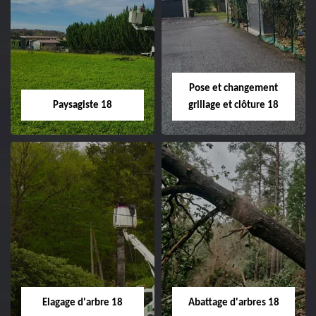
Pose et changement
Paysagiste 18
grillage et clôture 18
Paysagiste 18
Pose et
changement
Artisan paysagiste 18
grillage et clôture
Cher tel: 02.52.56.49.40
18
Spécialiste en pose et
Elagage d'arbre 18
Abattage d'arbres 18
changement grillage et