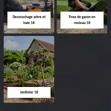
Entreprise taille de haie
18 Cher tel:
Entreprise tonte et
02.52.56.49.40
réfection de pelouse 18
Dessouchage arbre et
Pose de gazon en
Cher tel: 02.52.56.49.40
haie 18
rouleau 18
Dessouchage arbre
Pose de gazon en
et haie 18
rouleau 18
Entreprise dessouchage
Entreprise pose de
arbre et haie 18 Cher
gazon en rouleau 18
tel: 02.52.56.49.40
Cher tel: 02.52.56.49.40
Jardinier 18