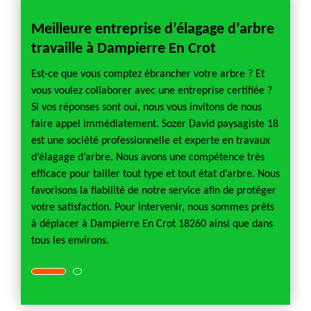
rtant
Meilleure entreprise d’élagage d’arbre
Elag
travaille à Dampierre En Crot
on de
Un arb
notre 
Est-ce que vous comptez ébrancher votre arbre ? Et
climati
vous voulez collaborer avec une entreprise certifiée ?
de
comme 
Si vos réponses sont oui, nous vous invitons de nous
nt et
votre 
faire appel immédiatement. Sozer David paysagiste 18
es
périod
est une société professionnelle et experte en travaux
l est
branche
d’élagage d’arbre. Nous avons une compétence très
ge.
très né
efficace pour tailler tout type et tout état d’arbre. Nous
ation,
Pour ne
favorisons la fiabilité de notre service afin de protéger
el à
nous v
votre satisfaction. Pour intervenir, nous sommes prêts
un jard
à déplacer à Dampierre En Crot 18260 ainsi que dans
tous les environs.