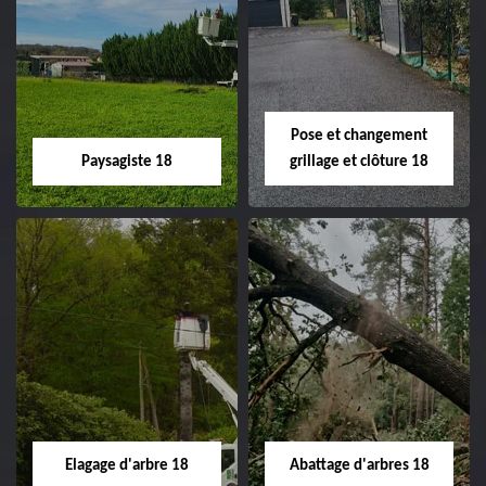
Pose et changement
Paysagiste 18
grillage et clôture 18
Paysagiste 18
Pose et
changement
Artisan paysagiste 18
grillage et clôture
Cher tel: 02.52.56.49.40
18
Spécialiste en pose et
Elagage d'arbre 18
Abattage d'arbres 18
changement grillage et