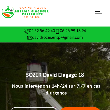
02 52 56 49 40
06 26 99 13 94
davidsozer.entp@gmail.com
SOZER David Elagage 18
Nous intervenons 24h/24 sur 7j/7 en cas
d'urgence