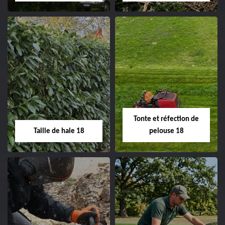
clôture 18 Cher tel:
02.52.56.49.40
Elagage d'arbre 18
Abattage d'arbres
18
Entreprise élagage
d'arbre 18 Cher tel:
Entreprise abattage
02.52.56.49.40
d'arbres 18 Cher tel:
Tonte et réfection de
02.52.56.49.40
Taille de haie 18
pelouse 18
Taille de haie 18
Tonte et réfection
de pelouse 18