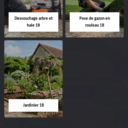
18 Cher tel:
Entreprise tonte et
02.52.56.49.40
réfection de pelouse 18
Dessouchage arbre et
Pose de gazon en
Cher tel: 02.52.56.49.40
haie 18
rouleau 18
Dessouchage arbre
Pose de gazon en
et haie 18
rouleau 18
Entreprise dessouchage
Entreprise pose de
arbre et haie 18 Cher
gazon en rouleau 18
tel: 02.52.56.49.40
Cher tel: 02.52.56.49.40
Jardinier 18