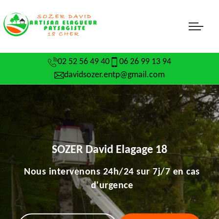
02 52 56 49 40
06 26 99 13 94
davidsozer.entp@gmail.com
SOZER David Elagage 18
Nous intervenons 24h/24 sur 7j/7 en cas
d'urgence