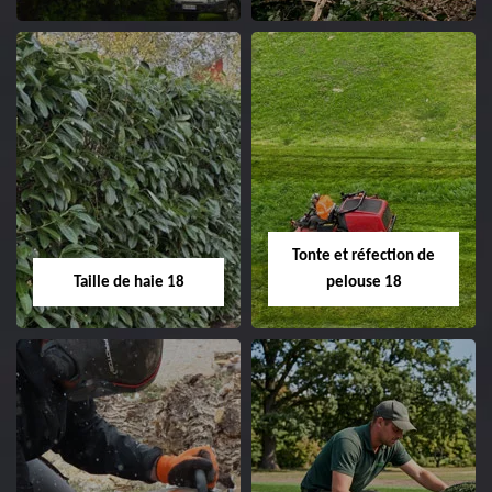
clôture 18 Cher tel:
02.52.56.49.40
Elagage d'arbre 18
Abattage d'arbres
18
Entreprise élagage
d'arbre 18 Cher tel:
Entreprise abattage
02.52.56.49.40
d'arbres 18 Cher tel:
Tonte et réfection de
02.52.56.49.40
Taille de haie 18
pelouse 18
Taille de haie 18
Tonte et réfection
de pelouse 18
Entreprise taille de haie