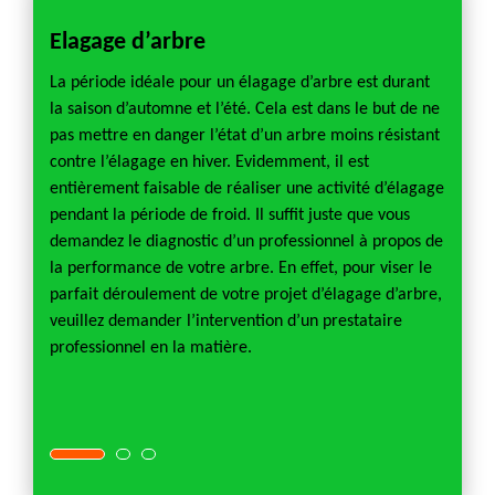
e de
Elagage d’arbre
Devi
La période idéale pour un élagage d’arbre est durant
Pour u
la saison d’automne et l’été. Cela est dans le but de ne
être a
ctez
pas mettre en danger l’état d’un arbre moins résistant
un éla
in d’un
contre l’élagage en hiver. Evidemment, il est
devis 
avid
entièrement faisable de réaliser une activité d’élagage
projet
osons
pendant la période de froid. Il suffit juste que vous
d’un p
qui
demandez le diagnostic d’un professionnel à propos de
bénéfic
otre
la performance de votre arbre. En effet, pour viser le
sont : 
is n’a
parfait déroulement de votre projet d’élagage d’arbre,
projet
s pas
veuillez demander l’intervention d’un prestataire
travaux
fectuer
professionnel en la matière.
des tr
itez
 là