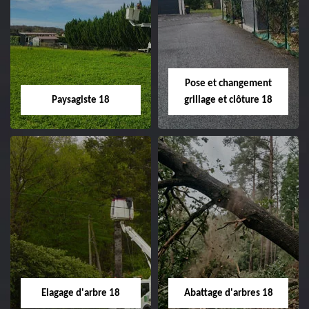
Pose et changement
Paysagiste 18
grillage et clôture 18
Paysagiste 18
Pose et
changement
Artisan paysagiste 18
grillage et clôture
Cher tel: 02.52.56.49.40
18
Spécialiste en pose et
Elagage d'arbre 18
Abattage d'arbres 18
changement grillage et