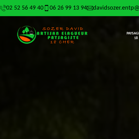
02 52 56 49 40
06 26 99 13 94
davidsozer.entp
PAYSAG
18