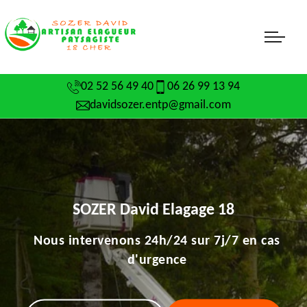
02 52 56 49 40
06 26 99 13 94
davidsozer.entp@gmail.com
SOZER David Elagage 18
Nous intervenons 24h/24 sur 7j/7 en cas
d'urgence