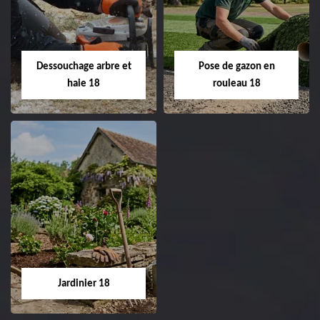
de pelouse 18
Entreprise taille de haie
18 Cher tel:
Entreprise tonte et
02.52.56.49.40
réfection de pelouse 18
Dessouchage arbre et
Pose de gazon en
Cher tel: 02.52.56.49.40
haie 18
rouleau 18
Dessouchage arbre
Pose de gazon en
et haie 18
rouleau 18
Entreprise dessouchage
Entreprise pose de
arbre et haie 18 Cher
gazon en rouleau 18
tel: 02.52.56.49.40
Cher tel: 02.52.56.49.40
Jardinier 18