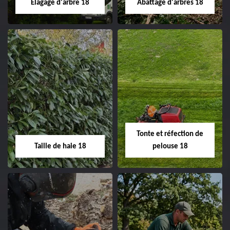
Elagage d'arbre 18
Abattage d'arbres 18
changement grillage et
clôture 18 Cher tel:
02.52.56.49.40
Elagage d'arbre 18
Abattage d'arbres
18
Entreprise élagage
d'arbre 18 Cher tel:
Entreprise abattage
02.52.56.49.40
d'arbres 18 Cher tel:
Tonte et réfection de
02.52.56.49.40
Taille de haie 18
pelouse 18
Taille de haie 18
Tonte et réfection