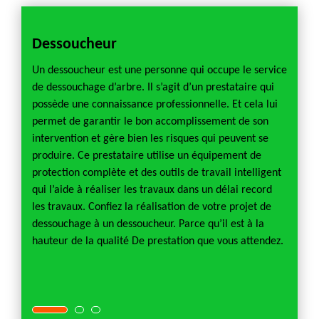
Dessoucheur
Devi
Un dessoucheur est une personne qui occupe le service
Le devi
de dessouchage d’arbre. Il s’agit d’un prestataire qui
d’un pr
lifiée
possède une connaissance professionnelle. Et cela lui
docume
ie.
permet de garantir le bon accomplissement de son
selon l
 Satur
intervention et gère bien les risques qui peuvent se
et sa h
 ou
produire. Ce prestataire utilise un équipement de
budgéta
protection complète et des outils de travail intelligent
que la
tion ne
qui l’aide à réaliser les travaux dans un délai record
effect
on,
les travaux. Confiez la réalisation de votre projet de
profess
 notre
dessouchage à un dessoucheur. Parce qu’il est à la
type d
chnique
hauteur de la qualité De prestation que vous attendez.
dessou
ode est
fiance
.