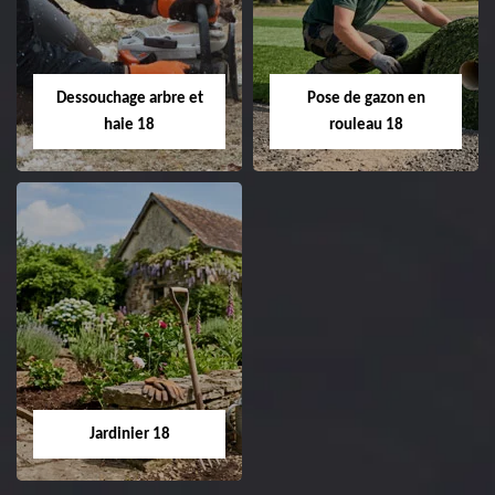
de pelouse 18
Entreprise taille de haie
18 Cher tel:
Entreprise tonte et
02.52.56.49.40
réfection de pelouse 18
Dessouchage arbre et
Pose de gazon en
Cher tel: 02.52.56.49.40
haie 18
rouleau 18
Dessouchage arbre
Pose de gazon en
et haie 18
rouleau 18
Entreprise dessouchage
Entreprise pose de
arbre et haie 18 Cher
gazon en rouleau 18
tel: 02.52.56.49.40
Cher tel: 02.52.56.49.40
Jardinier 18