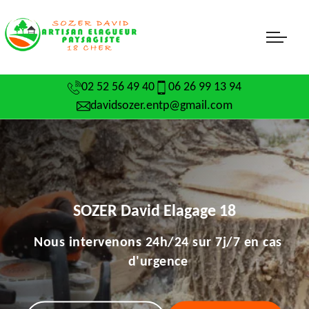
02 52 56 49 40
06 26 99 13 94
davidsozer.entp@gmail.com
SOZER David Elagage 18
Nous intervenons 24h/24 sur 7j/7 en cas
d'urgence