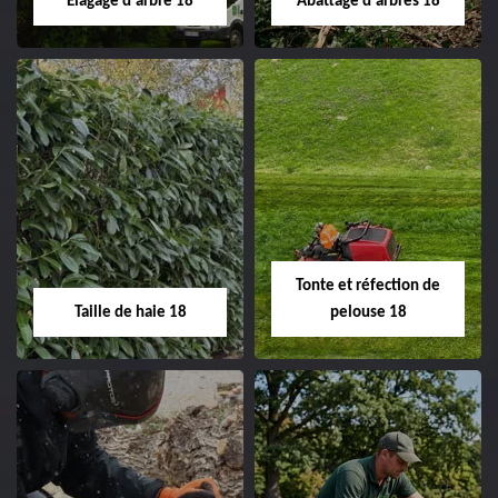
Elagage d'arbre 18
Abattage d'arbres 18
changement grillage et
clôture 18 Cher tel:
02.52.56.49.40
Elagage d'arbre 18
Abattage d'arbres
18
Entreprise élagage
d'arbre 18 Cher tel:
Entreprise abattage
02.52.56.49.40
d'arbres 18 Cher tel:
Tonte et réfection de
02.52.56.49.40
Taille de haie 18
pelouse 18
Taille de haie 18
Tonte et réfection