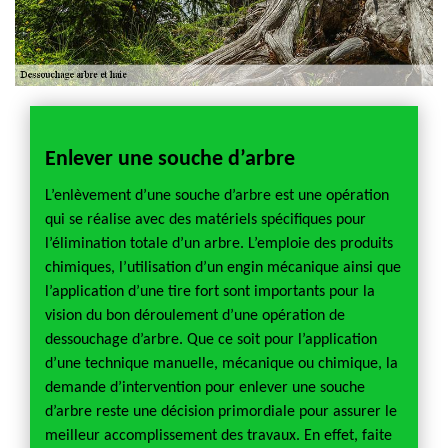
Enlever une souche d’arbre
Jard
ns avoir
L’enlèvement d’une souche d’arbre est une opération
Un jar
 ou une
qui se réalise avec des matériels spécifiques pour
compét
ccupé
l’élimination totale d’un arbre. L’emploie des produits
dessou
de ne
chimiques, l’utilisation d’un engin mécanique ainsi que
matéri
pouvoir
l’application d’une tire fort sont importants pour la
type et
soient
vision du bon déroulement d’une opération de
prestat
l est
dessouchage d’arbre. Que ce soit pour l’application
l’enga
n d’un
d’une technique manuelle, mécanique ou chimique, la
Parce 
 de
demande d’intervention pour enlever une souche
faut po
uement
d’arbre reste une décision primordiale pour assurer le
Etre vi
meilleur accomplissement des travaux. En effet, faite
obtenir