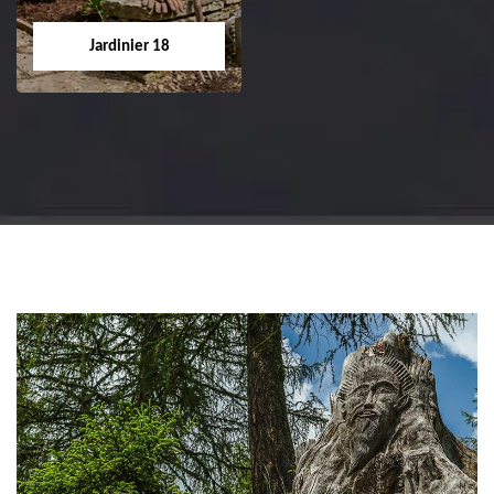
arbre et haie 18 Cher
gazon en rouleau 18
tel: 02.52.56.49.40
Cher tel: 02.52.56.49.40
Jardinier 18
Jardinier 18
Artisan jardinier 18
Cher tel: 02.52.56.49.40