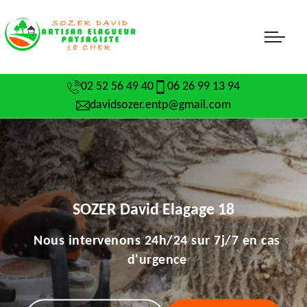
02 52 56 49 40
06 26 99 13 94
davidsozer.entp@gmail.com
SOZER David Elagage 18
Nous intervenons 24h/24 sur 7j/7 en cas
d'urgence