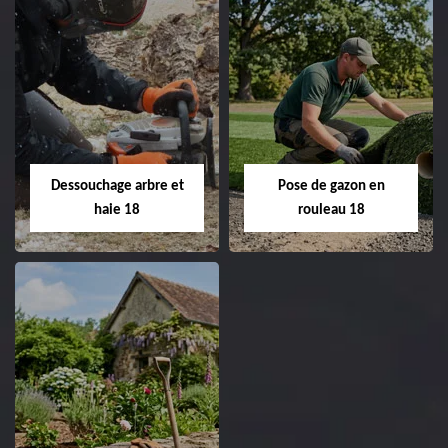
Taille de haie 18
Tonte et réfection
de pelouse 18
Entreprise taille de haie
18 Cher tel:
Entreprise tonte et
02.52.56.49.40
réfection de pelouse 18
Dessouchage arbre et
Pose de gazon en
Cher tel: 02.52.56.49.40
haie 18
rouleau 18
Dessouchage arbre
Pose de gazon en
et haie 18
rouleau 18
Entreprise dessouchage
Entreprise pose de