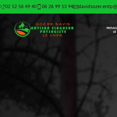
02 52 56 49 40
06 26 99 13 94
davidsozer.entp
PAYSAG
18