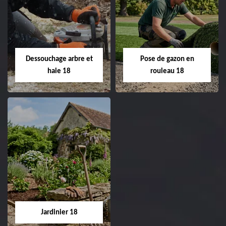
Taille de haie 18
Tonte et réfection
de pelouse 18
Entreprise taille de haie
18 Cher tel:
Entreprise tonte et
02.52.56.49.40
réfection de pelouse 18
Dessouchage arbre et
Pose de gazon en
Cher tel: 02.52.56.49.40
haie 18
rouleau 18
Dessouchage arbre
Pose de gazon en
et haie 18
rouleau 18
Entreprise dessouchage
Entreprise pose de
arbre et haie 18 Cher
gazon en rouleau 18
tel: 02.52.56.49.40
Cher tel: 02.52.56.49.40
Jardinier 18