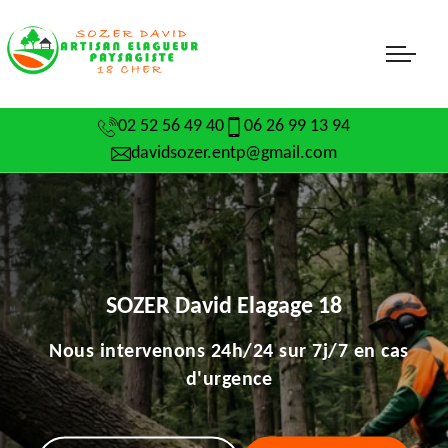
02 52 56 49 40
06 26 99 13 94
davidsozer.entp@gmail.com
SOZER David Elagage 18
Nous intervenons 24h/24 sur 7j/7 en cas
d'urgence