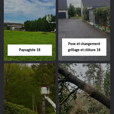
Pose et changement
Paysagiste 18
grillage et clôture 18
Paysagiste 18
Pose et
changement
Artisan paysagiste 18
grillage et clôture
Cher tel: 02.52.56.49.40
18