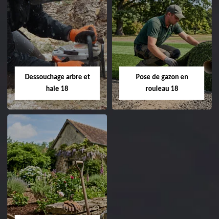
Taille de haie 18
Tonte et réfection
de pelouse 18
Entreprise taille de haie
18 Cher tel:
Entreprise tonte et
02.52.56.49.40
réfection de pelouse 18
Dessouchage arbre et
Pose de gazon en
Cher tel: 02.52.56.49.40
haie 18
rouleau 18
Dessouchage arbre
Pose de gazon en
et haie 18
rouleau 18
Entreprise dessouchage
Entreprise pose de
arbre et haie 18 Cher
gazon en rouleau 18