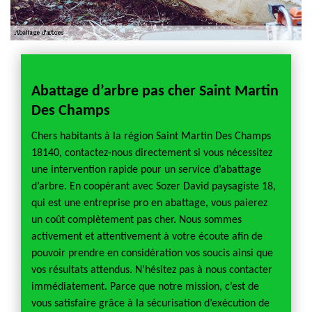
Abattage d’arbre pas cher Saint Martin
Soze
Des Champs
pays
Chers habitants à la région Saint Martin Des Champs
Abattr
18140, contactez-nous directement si vous nécessitez
parfai
une intervention rapide pour un service d’abattage
compét
s arbre,
d’arbre. En coopérant avec Sozer David paysagiste 18,
suffisa
 bon
qui est une entreprise pro en abattage, vous paierez
qu’il 
un coût complètement pas cher. Nous sommes
paysag
bon
activement et attentivement à votre écoute afin de
géogra
pouvoir prendre en considération vos soucis ainsi que
déroul
 Notre
vos résultats attendus. N’hésitez pas à nous contacter
d’œuvr
aux
immédiatement. Parce que notre mission, c’est de
équipe
nous
vous satisfaire grâce à la sécurisation d’exécution de
environ