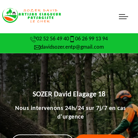
02 52 56 49 40
06 26 99 13 94
davidsozer.entp@gmail.com
SOZER David Elagage 18
Nous intervenons 24h/24 sur 7j/7 en cas
d'urgence