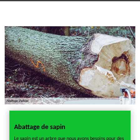
Artisan jardinier 18
Cher tel: 02.52.56.49.40
Abattage de sapin
Tarif
ante
Le sapin est un arbre que nous avons besoins pour des
La pré