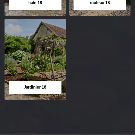
haie 18
rouleau 18
Dessouchage arbre
Pose de gazon en
et haie 18
rouleau 18
Entreprise dessouchage
Entreprise pose de
arbre et haie 18 Cher
gazon en rouleau 18
tel: 02.52.56.49.40
Cher tel: 02.52.56.49.40
Jardinier 18
Jardinier 18