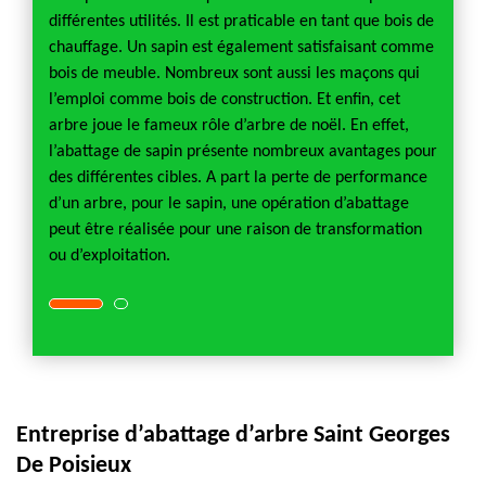
vons
différentes utilités. Il est praticable en tant que bois de
pour u
chauffage. Un sapin est également satisfaisant comme
pas nie
ais
bois de meuble. Nombreux sont aussi les maçons qui
prestat
tenir
l’emploi comme bois de construction. Et enfin, cet
nombre
 raison
arbre joue le fameux rôle d’arbre de noël. En effet,
une int
ttage
l’abattage de sapin présente nombreux avantages pour
de limi
ussi un
des différentes cibles. A part la perte de performance
d’arbre
cette
d’un arbre, pour le sapin, une opération d’abattage
tarif f
entre
peut être réalisée pour une raison de transformation
interv
ou d’exploitation.
100 eu
Entreprise d’abattage d’arbre Saint Georges
De Poisieux