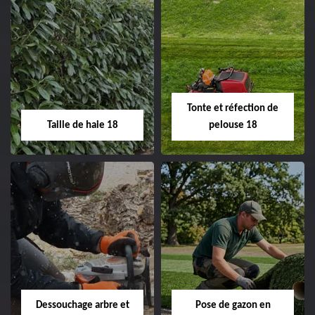
Elagage d'arbre 18
Abattage d'arbres
18
Entreprise élagage
d'arbre 18 Cher tel:
Entreprise abattage
02.52.56.49.40
d'arbres 18 Cher tel:
Tonte et réfection de
02.52.56.49.40
Taille de haie 18
pelouse 18
Taille de haie 18
Tonte et réfection
de pelouse 18
Entreprise taille de haie
18 Cher tel:
Entreprise tonte et
02.52.56.49.40
réfection de pelouse 18
Dessouchage arbre et
Pose de gazon en
Cher tel: 02.52.56.49.40