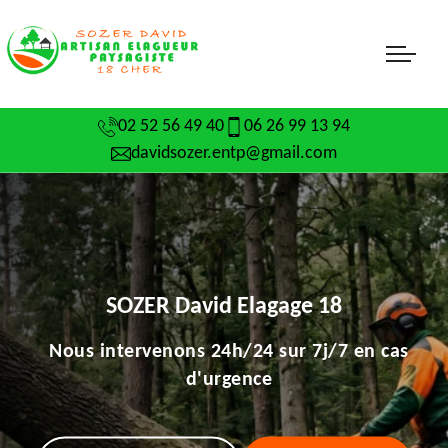
02 52 56 49 40
06 26 99 13 94
davidsozer.entp@gmail.com
SOZER David Elagage 18
Nous intervenons 24h/24 sur 7j/7 en cas
d'urgence