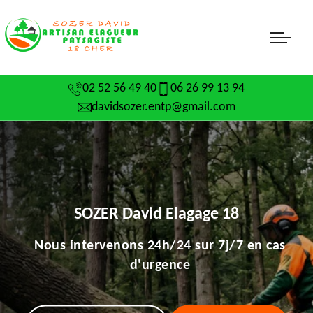
02 52 56 49 40
06 26 99 13 94
davidsozer.entp@gmail.com
SOZER David Elagage 18
Nous intervenons 24h/24 sur 7j/7 en cas
d'urgence