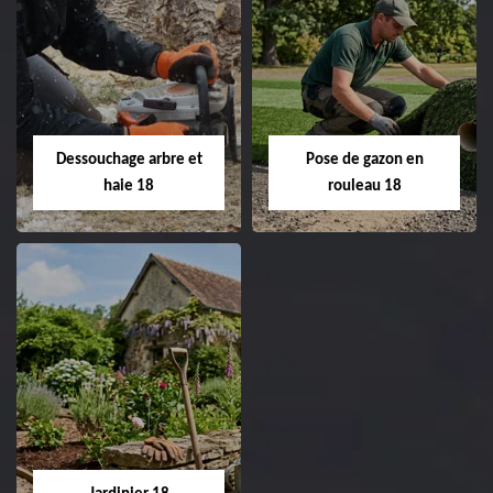
Taille de haie 18
Tonte et réfection
de pelouse 18
Entreprise taille de haie
18 Cher tel:
Entreprise tonte et
02.52.56.49.40
réfection de pelouse 18
Dessouchage arbre et
Pose de gazon en
Cher tel: 02.52.56.49.40
haie 18
rouleau 18
Dessouchage arbre
Pose de gazon en
et haie 18
rouleau 18
Entreprise dessouchage
Entreprise pose de
arbre et haie 18 Cher
gazon en rouleau 18
tel: 02.52.56.49.40
Cher tel: 02.52.56.49.40