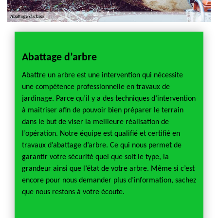
Abattage d’arbre
Socié
Neuv
une
Abattre un arbre est une intervention qui nécessite
onnelle
une compétence professionnelle en travaux de
Sozer 
qui vise
jardinage. Parce qu’il y a des techniques d’intervention
profes
 sa
à maitriser afin de pouvoir bien préparer le terrain
d’arbr
ce des
dans le but de viser la meilleure réalisation de
néglig
e peut
l’opération. Notre équipe est qualifié et certifié en
qualité
ation
travaux d’abattage d’arbre. Ce qui nous permet de
la mai
ainsi
garantir votre sécurité quel que soit le type, la
respect
e comme
grandeur ainsi que l’état de votre arbre. Même si c’est
que not
 est
encore pour nous demander plus d’information, sachez
complè
que nous restons à votre écoute.
notre 
sommes
Barang