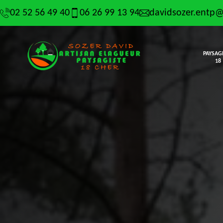
02 52 56 49 40
06 26 99 13 94
davidsozer.entp
PAYSAG
18