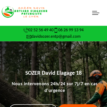
02 52 56 49 40
06 26 99 13 94
davidsozer.entp@gmail.com
SOZER David Elagage 18
Nous intervenons 24h/24 sur 7j/7 en cas
d'urgence