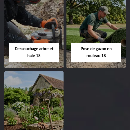
Taille de haie 18
Tonte et réfection
de pelouse 18
Entreprise taille de haie
18 Cher tel:
Entreprise tonte et
02.52.56.49.40
réfection de pelouse 18
Dessouchage arbre et
Pose de gazon en
Cher tel: 02.52.56.49.40
haie 18
rouleau 18
Dessouchage arbre
Pose de gazon en
et haie 18
rouleau 18
Entreprise dessouchage
Entreprise pose de
arbre et haie 18 Cher
gazon en rouleau 18