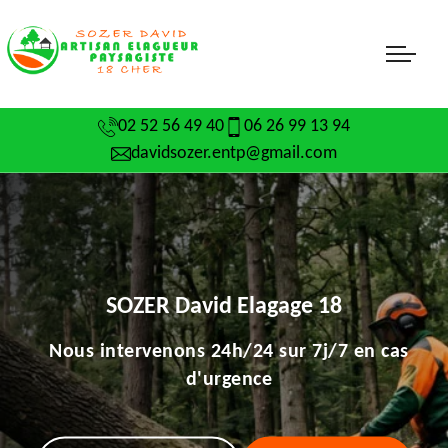
02 52 56 49 40
06 26 99 13 94
davidsozer.entp@gmail.com
SOZER David Elagage 18
Nous intervenons 24h/24 sur 7j/7 en cas
d'urgence