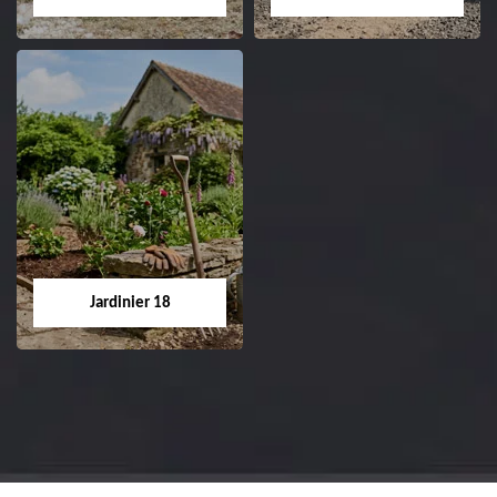
Dessouchage arbre
Pose de gazon en
et haie 18
rouleau 18
Entreprise dessouchage
Entreprise pose de
arbre et haie 18 Cher
gazon en rouleau 18
tel: 02.52.56.49.40
Cher tel: 02.52.56.49.40
Jardinier 18
Jardinier 18