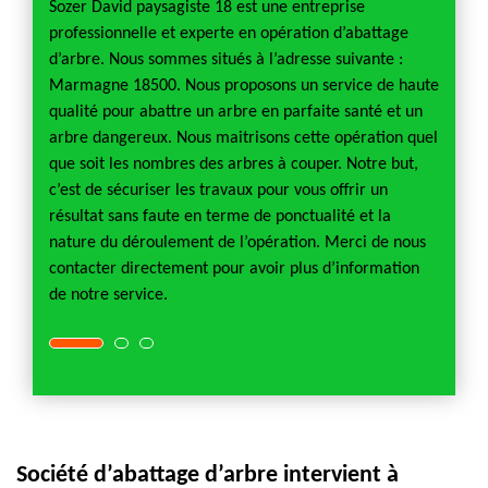
 qui va
d’arbr
Sozer David paysagiste 18 est une entreprise
la
la mau
professionnelle et experte en opération d’abattage
de jar
d’arbre. Nous sommes situés à l’adresse suivante :
pte
pour s
Marmagne 18500. Nous proposons un service de haute
sement
compéte
qualité pour abattre un arbre en parfaite santé et un
e pour
pour ab
arbre dangereux. Nous maitrisons cette opération quel
e est
garanti
que soit les nombres des arbres à couper. Notre but,
engage
c’est de sécuriser les travaux pour vous offrir un
tion
l’oppor
résultat sans faute en terme de ponctualité et la
pour
payant
nature du déroulement de l’opération. Merci de nous
contacter directement pour avoir plus d’information
de notre service.
Société d’abattage d’arbre intervient à