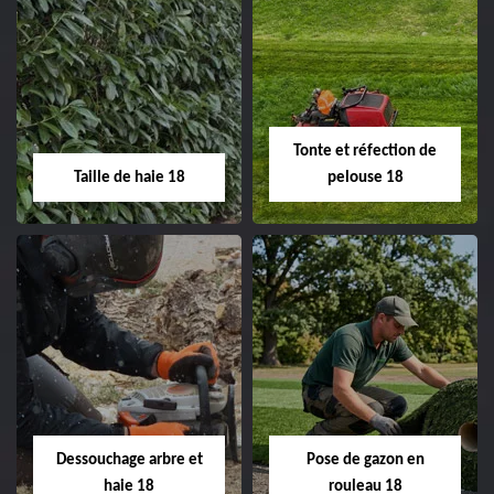
Elagage d'arbre 18
Abattage d'arbres
18
Entreprise élagage
d'arbre 18 Cher tel:
Entreprise abattage
02.52.56.49.40
d'arbres 18 Cher tel:
Tonte et réfection de
02.52.56.49.40
Taille de haie 18
pelouse 18
Taille de haie 18
Tonte et réfection
de pelouse 18
Entreprise taille de haie
18 Cher tel:
Entreprise tonte et
02.52.56.49.40
réfection de pelouse 18
Dessouchage arbre et
Pose de gazon en
Cher tel: 02.52.56.49.40
haie 18
rouleau 18