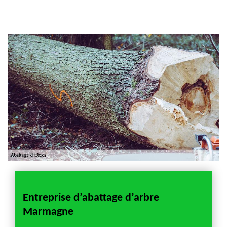
Artisan jardinier 18
Cher tel: 02.52.56.49.40
Entreprise d’abattage d’arbre
Abat
Marmagne
che
Profit