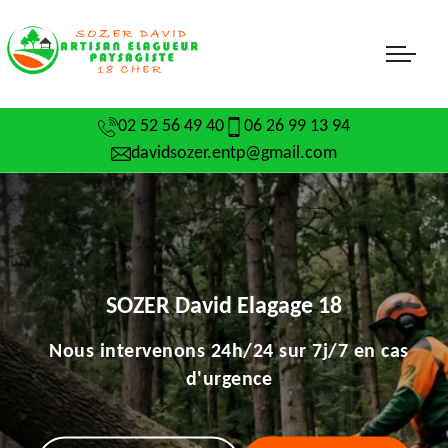
02 52 56 49 40
06 26 99 13 94
davidsozer.entp@gmail.com
SOZER David Elagage 18
Nous intervenons 24h/24 sur 7j/7 en cas
d'urgence