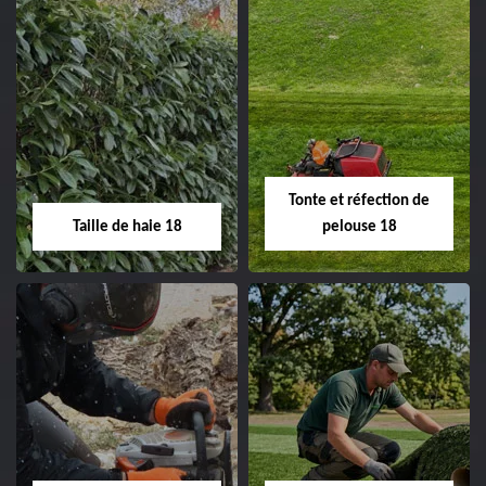
Elagage d'arbre 18
Abattage d'arbres
18
Entreprise élagage
d'arbre 18 Cher tel:
Entreprise abattage
02.52.56.49.40
d'arbres 18 Cher tel:
Tonte et réfection de
02.52.56.49.40
Taille de haie 18
pelouse 18
Taille de haie 18
Tonte et réfection
de pelouse 18
Entreprise taille de haie
18 Cher tel:
Entreprise tonte et
02.52.56.49.40