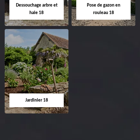
réfection de pelouse 18
Dessouchage arbre et
Pose de gazon en
Cher tel: 02.52.56.49.40
haie 18
rouleau 18
Dessouchage arbre
Pose de gazon en
et haie 18
rouleau 18
Entreprise dessouchage
Entreprise pose de
arbre et haie 18 Cher
gazon en rouleau 18
tel: 02.52.56.49.40
Cher tel: 02.52.56.49.40
Jardinier 18