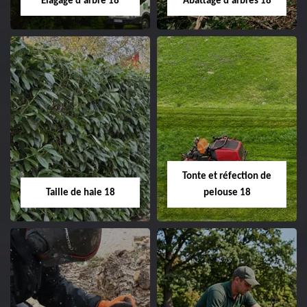
Elagage d'arbre 18
Abattage d'arbres 18
changement grillage et
clôture 18 Cher tel:
02.52.56.49.40
Elagage d'arbre 18
Abattage d'arbres
18
Entreprise élagage
d'arbre 18 Cher tel:
Entreprise abattage
02.52.56.49.40
d'arbres 18 Cher tel:
Tonte et réfection de
02.52.56.49.40
Taille de haie 18
pelouse 18
Taille de haie 18
Tonte et réfection