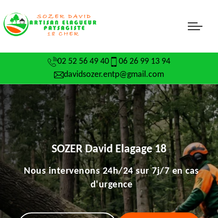
02 52 56 49 40
06 26 99 13 94
davidsozer.entp@gmail.com
SOZER David Elagage 18
Nous intervenons 24h/24 sur 7j/7 en cas
d'urgence