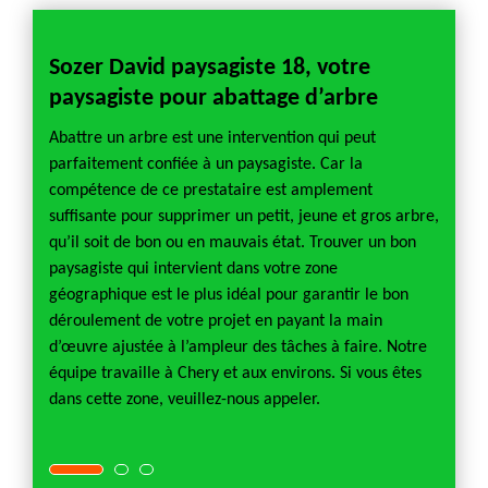
Sozer David paysagiste 18, votre
Abat
paysagiste pour abattage d’arbre
re
La con
le.
mettre
Abattre un arbre est une intervention qui peut
 il est
Effect
parfaitement confiée à un paysagiste. Car la
r de
de choi
compétence de ce prestataire est amplement
rvention
interv
suffisante pour supprimer un petit, jeune et gros arbre,
ur
perdez
qu’il soit de bon ou en mauvais état. Trouver un bon
de vot
paysagiste qui intervient dans votre zone
le
18, vou
géographique est le plus idéal pour garantir le bon
 tout
absolu
déroulement de votre projet en payant la main
s d’un
direct
d’œuvre ajustée à l’ampleur des tâches à faire. Notre
et
rensei
équipe travaille à Chery et aux environs. Si vous êtes
service
dans cette zone, veuillez-nous appeler.
Chery 