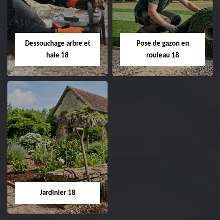
de pelouse 18
Entreprise taille de haie
18 Cher tel:
Entreprise tonte et
02.52.56.49.40
réfection de pelouse 18
Dessouchage arbre et
Pose de gazon en
Cher tel: 02.52.56.49.40
haie 18
rouleau 18
Dessouchage arbre
Pose de gazon en
et haie 18
rouleau 18
Entreprise dessouchage
Entreprise pose de
arbre et haie 18 Cher
gazon en rouleau 18
tel: 02.52.56.49.40
Cher tel: 02.52.56.49.40
Jardinier 18