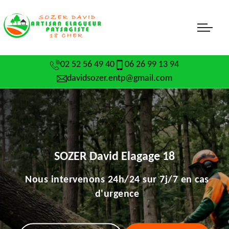
02 52 56 49 40
06 26 99 13 94
davidsozer.entp@gmail.com
SOZER David Elagage 18
Nous intervenons 24h/24 sur 7j/7 en cas
d'urgence