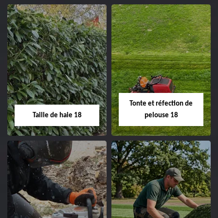
02.52.56.49.40
Elagage d'arbre 18
Abattage d'arbres
18
Entreprise élagage
d'arbre 18 Cher tel:
Entreprise abattage
02.52.56.49.40
d'arbres 18 Cher tel:
Tonte et réfection de
02.52.56.49.40
Taille de haie 18
pelouse 18
Taille de haie 18
Tonte et réfection
de pelouse 18
Entreprise taille de haie