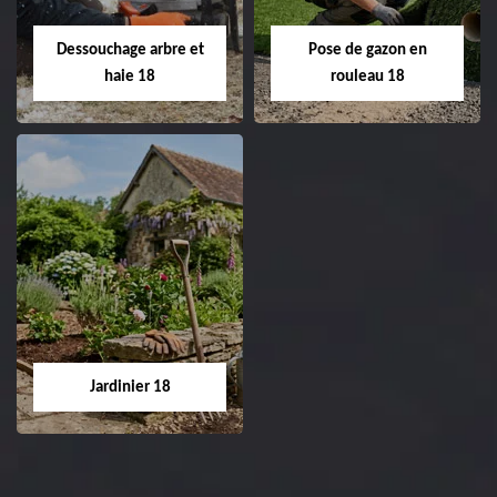
18 Cher tel:
Entreprise tonte et
02.52.56.49.40
réfection de pelouse 18
Dessouchage arbre et
Pose de gazon en
Cher tel: 02.52.56.49.40
haie 18
rouleau 18
Dessouchage arbre
Pose de gazon en
et haie 18
rouleau 18
Entreprise dessouchage
Entreprise pose de
arbre et haie 18 Cher
gazon en rouleau 18
tel: 02.52.56.49.40
Cher tel: 02.52.56.49.40
Jardinier 18