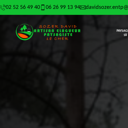
02 52 56 49 40
06 26 99 13 94
davidsozer.entp
PAYSAG
18