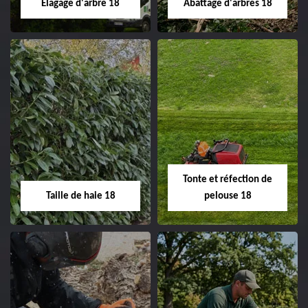
Elagage d'arbre 18
Abattage d'arbres 18
changement grillage et
clôture 18 Cher tel:
02.52.56.49.40
Elagage d'arbre 18
Abattage d'arbres
18
Entreprise élagage
d'arbre 18 Cher tel:
Entreprise abattage
02.52.56.49.40
d'arbres 18 Cher tel:
Tonte et réfection de
02.52.56.49.40
Taille de haie 18
pelouse 18
Taille de haie 18
Tonte et réfection