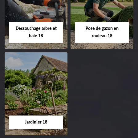
de pelouse 18
Entreprise taille de haie
18 Cher tel:
Entreprise tonte et
02.52.56.49.40
réfection de pelouse 18
Dessouchage arbre et
Pose de gazon en
Cher tel: 02.52.56.49.40
haie 18
rouleau 18
Dessouchage arbre
Pose de gazon en
et haie 18
rouleau 18
Entreprise dessouchage
Entreprise pose de
arbre et haie 18 Cher
gazon en rouleau 18
tel: 02.52.56.49.40
Cher tel: 02.52.56.49.40
Jardinier 18