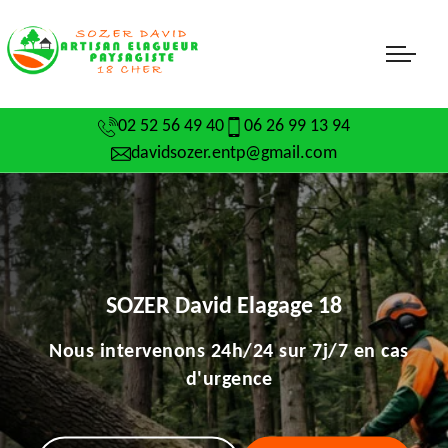
02 52 56 49 40
06 26 99 13 94
davidsozer.entp@gmail.com
SOZER David Elagage 18
Nous intervenons 24h/24 sur 7j/7 en cas
d'urgence