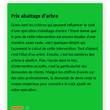
Prix abattage d’arbre
Abat
Alli
Quels sont les critères qui peuvent influencer le coût
d’une opération d’abattage d’arbre ? Etant donné que
18200,
Chers 
le prix de cette intervention est encore étudier d’une
ne
contac
manière assez vaste, voici quelques détails qui
’arbre.
interv
façonnent le calcul de cette intervention. Tout d’abord,
i est
En coo
c’est l’état d’un arbre. Ensuite, c’est les nombres des
 coût
une en
arbres à abattre. Puis, l’accès dans le lieu
nt et
complè
d’intervention et enfin, c’est la particularité des
rendre
attent
demandes de clients. Malgré les chiffres trouvés sur
ts
en cons
des sites professionnels, la demande de devis reste le
attend
moyen impérieux pour connaitre le coût ajusté de
 de
immédi
votre opération.
on de
vous sa
votre p