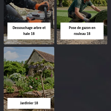
Taille de haie 18
Tonte et réfection
de pelouse 18
Entreprise taille de haie
18 Cher tel:
Entreprise tonte et
02.52.56.49.40
réfection de pelouse 18
Dessouchage arbre et
Pose de gazon en
Cher tel: 02.52.56.49.40
haie 18
rouleau 18
Dessouchage arbre
Pose de gazon en
et haie 18
rouleau 18
Entreprise dessouchage
Entreprise pose de
arbre et haie 18 Cher
gazon en rouleau 18
tel: 02.52.56.49.40
Cher tel: 02.52.56.49.40
Jardinier 18