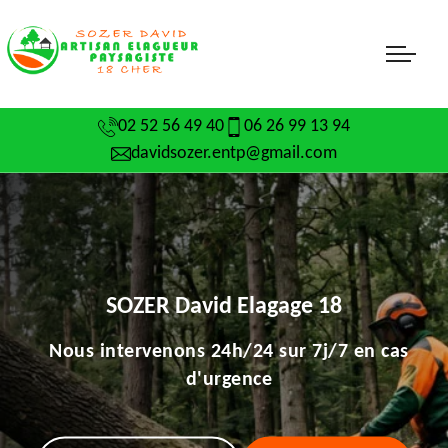
02 52 56 49 40
06 26 99 13 94
davidsozer.entp@gmail.com
SOZER David Elagage 18
Nous intervenons 24h/24 sur 7j/7 en cas
d'urgence