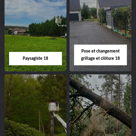
Pose et changement
Paysagiste 18
grillage et clôture 18
Paysagiste 18
Pose et
changement
Artisan paysagiste 18
grillage et clôture
Cher tel: 02.52.56.49.40
18