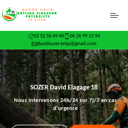
02 52 56 49 40
06 26 99 13 94
davidsozer.entp@gmail.com
SOZER David Elagage 18
Nous intervenons 24h/24 sur 7j/7 en cas
d'urgence