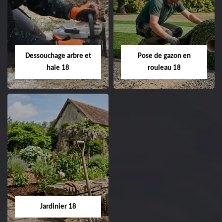
Taille de haie 18
Tonte et réfection
de pelouse 18
Entreprise taille de haie
18 Cher tel:
Entreprise tonte et
02.52.56.49.40
réfection de pelouse 18
Dessouchage arbre et
Pose de gazon en
Cher tel: 02.52.56.49.40
haie 18
rouleau 18
Dessouchage arbre
Pose de gazon en
et haie 18
rouleau 18
Entreprise dessouchage
Entreprise pose de
arbre et haie 18 Cher
gazon en rouleau 18
tel: 02.52.56.49.40
Cher tel: 02.52.56.49.40
Jardinier 18