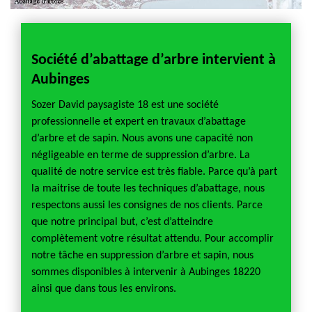
Société d’abattage d’arbre intervient à
Prix
Aubinges
n
Quels s
 le
d’une 
Sozer David paysagiste 18 est une société
dier
le prix
professionnelle et expert en travaux d’abattage
 plus,
manière
d’arbre et de sapin. Nous avons une capacité non
on
façonne
négligeable en terme de suppression d’arbre. La
e. En
c’est l
qualité de notre service est très fiable. Parce qu’à part
arbres 
la maitrise de toute les techniques d’abattage, nous
un
d’inter
respectons aussi les consignes de nos clients. Parce
té
demand
que notre principal but, c’est d’atteindre
s
des sit
complètement votre résultat attendu. Pour accomplir
ervice
moyen 
notre tâche en suppression d’arbre et sapin, nous
votre 
sommes disponibles à intervenir à Aubinges 18220
ainsi que dans tous les environs.