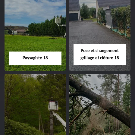
Pose et changement
Paysagiste 18
grillage et clôture 18
Paysagiste 18
Pose et
changement
Artisan paysagiste 18
grillage et clôture
Cher tel: 02.52.56.49.40
18