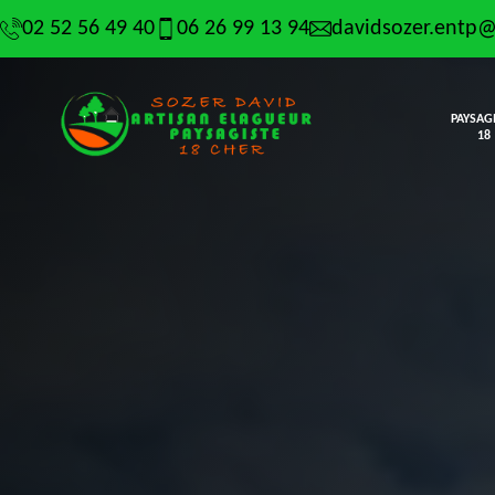
02 52 56 49 40
06 26 99 13 94
davidsozer.entp
PAYSAG
18