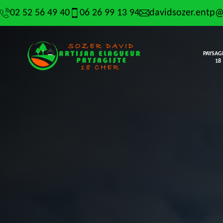
02 52 56 49 40
06 26 99 13 94
davidsozer.entp
PAYSAG
18