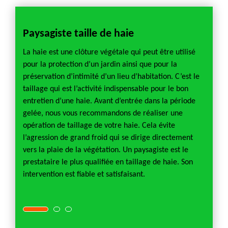
Paysagiste taille de haie
Pays
La haie est une clôture végétale qui peut être utilisé
Le jar
one de
pour la protection d’un jardin ainsi que pour la
accuei
préservation d’intimité d’un lieu d’habitation. C’est le
un end
de
taillage qui est l’activité indispensable pour le bon
Que ce 
se
entretien d’une haie. Avant d’entrée dans la période
parc ai
un
gelée, nous vous recommandons de réaliser une
calme 
us
opération de taillage de votre haie. Cela évite
durabl
nt une
l’agression de grand froid qui se dirige directement
tranqui
on
vers la plaie de la végétation. Un paysagiste est le
individ
e quel
prestataire le plus qualifiée en taillage de haie. Son
qu’il s
lez
intervention est fiable et satisfaisant.