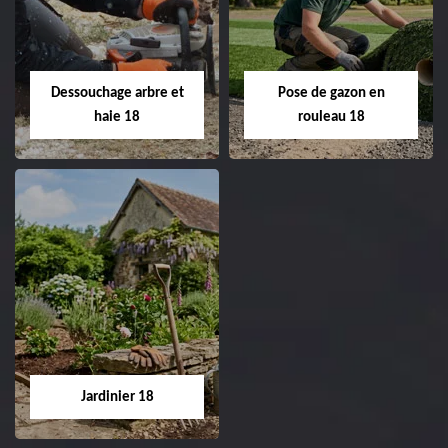
de pelouse 18
Entreprise taille de haie
18 Cher tel:
Entreprise tonte et
02.52.56.49.40
réfection de pelouse 18
Dessouchage arbre et
Pose de gazon en
Cher tel: 02.52.56.49.40
haie 18
rouleau 18
Dessouchage arbre
Pose de gazon en
et haie 18
rouleau 18
Entreprise dessouchage
Entreprise pose de
arbre et haie 18 Cher
gazon en rouleau 18
tel: 02.52.56.49.40
Cher tel: 02.52.56.49.40
Jardinier 18