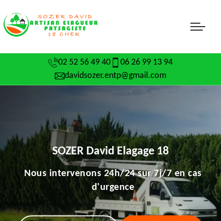
02 52 56 49 40
06 26 99 13 94
davidsozer.entp@gmail.com
SOZER David Elagage 18
Nous intervenons 24h/24 sur 7j/7 en cas
d'urgence