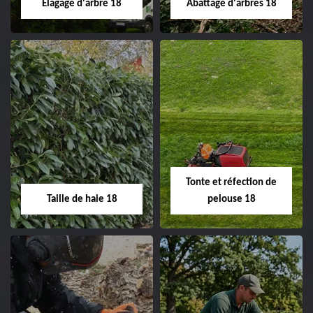
Elagage d'arbre 18
Abattage d'arbres 18
changement grillage et
clôture 18 Cher tel:
02.52.56.49.40
Elagage d'arbre 18
Abattage d'arbres
18
Entreprise élagage
d'arbre 18 Cher tel:
Entreprise abattage
02.52.56.49.40
d'arbres 18 Cher tel:
Tonte et réfection de
02.52.56.49.40
Taille de haie 18
pelouse 18
Taille de haie 18
Tonte et réfection