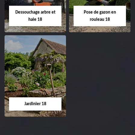
Entreprise tonte et
02.52.56.49.40
réfection de pelouse 18
Dessouchage arbre et
Pose de gazon en
Cher tel: 02.52.56.49.40
haie 18
rouleau 18
Dessouchage arbre
Pose de gazon en
et haie 18
rouleau 18
Entreprise dessouchage
Entreprise pose de
arbre et haie 18 Cher
gazon en rouleau 18
tel: 02.52.56.49.40
Cher tel: 02.52.56.49.40
Jardinier 18