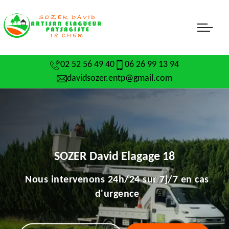
02 52 56 49 40
06 26 99 13 94
davidsozer.entp@gmail.com
SOZER David Elagage 18
Nous intervenons 24h/24 sur 7j/7 en cas
d'urgence