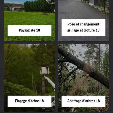
Pose et changement
Paysagiste 18
grillage et clôture 18
Paysagiste 18
Pose et
changement
Artisan paysagiste 18
grillage et clôture
Cher tel: 02.52.56.49.40
18
Spécialiste en pose et
Elagage d'arbre 18
Abattage d'arbres 18
changement grillage et
clôture 18 Cher tel: