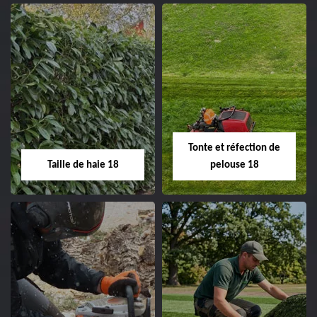
02.52.56.49.40
Elagage d'arbre 18
Abattage d'arbres
18
Entreprise élagage
d'arbre 18 Cher tel:
Entreprise abattage
02.52.56.49.40
d'arbres 18 Cher tel:
Tonte et réfection de
02.52.56.49.40
Taille de haie 18
pelouse 18
Taille de haie 18
Tonte et réfection
de pelouse 18
Entreprise taille de haie
18 Cher tel: