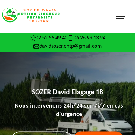
02 52 56 49 40
06 26 99 13 94
davidsozer.entp@gmail.com
SOZER David Elagage 18
Nous intervenons 24h/24 sur 7j/7 en cas
d'urgence