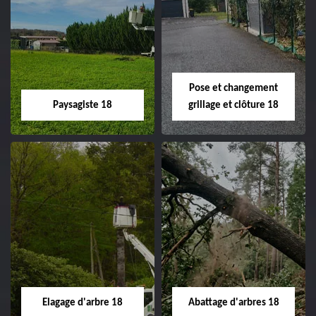
Pose et changement
Paysagiste 18
grillage et clôture 18
Paysagiste 18
Pose et
changement
Artisan paysagiste 18
grillage et clôture
Cher tel: 02.52.56.49.40
18
Spécialiste en pose et
Elagage d'arbre 18
Abattage d'arbres 18
changement grillage et