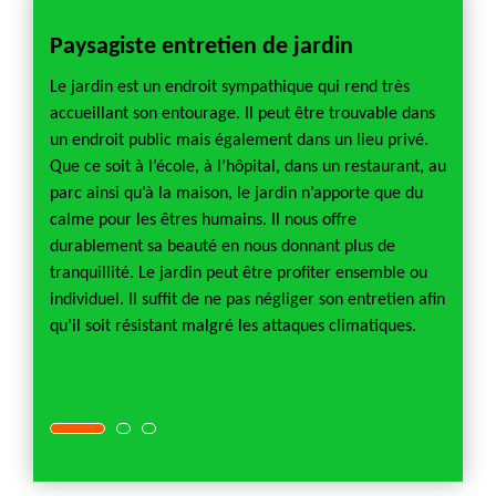
Paysagiste entretien de jardin
Entr
e de
Le jardin est un endroit sympathique qui rend très
Un pays
ibilité
accueillant son entourage. Il peut être trouvable dans
connais
 part
un endroit public mais également dans un lieu privé.
jardin
n de
Que ce soit à l’école, à l’hôpital, dans un restaurant, au
projet
a
parc ainsi qu’à la maison, le jardin n’apporte que du
ce pre
étier
calme pour les êtres humains. Il nous offre
le mei
dition
durablement sa beauté en nous donnant plus de
entrep
t
tranquillité. Le jardin peut être profiter ensemble ou
faisabi
individuel. Il suffit de ne pas négliger son entretien afin
concer
qu’il soit résistant malgré les attaques climatiques.
réalisa
n d’un
prestat
n.
attendu