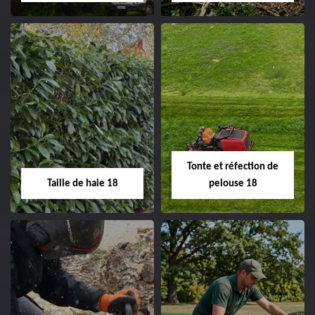
clôture 18 Cher tel:
02.52.56.49.40
Elagage d'arbre 18
Abattage d'arbres
18
Entreprise élagage
d'arbre 18 Cher tel:
Entreprise abattage
02.52.56.49.40
d'arbres 18 Cher tel:
Tonte et réfection de
02.52.56.49.40
Taille de haie 18
pelouse 18
Taille de haie 18
Tonte et réfection
de pelouse 18