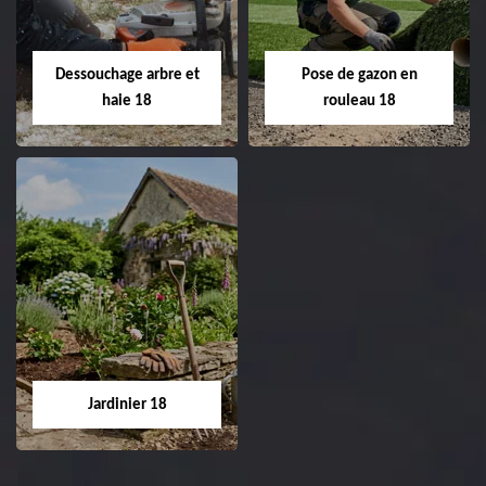
Entreprise taille de haie
18 Cher tel:
Entreprise tonte et
02.52.56.49.40
réfection de pelouse 18
Dessouchage arbre et
Pose de gazon en
Cher tel: 02.52.56.49.40
haie 18
rouleau 18
Dessouchage arbre
Pose de gazon en
et haie 18
rouleau 18
Entreprise dessouchage
Entreprise pose de
arbre et haie 18 Cher
gazon en rouleau 18
tel: 02.52.56.49.40
Cher tel: 02.52.56.49.40
Jardinier 18