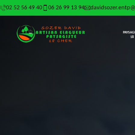
02 52 56 49 40
06 26 99 13 94
davidsozer.entp
PAYSAG
18