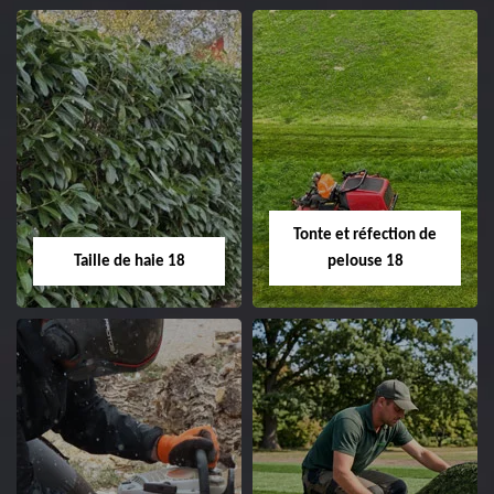
02.52.56.49.40
Elagage d'arbre 18
Abattage d'arbres
18
Entreprise élagage
d'arbre 18 Cher tel:
Entreprise abattage
02.52.56.49.40
d'arbres 18 Cher tel:
Tonte et réfection de
02.52.56.49.40
Taille de haie 18
pelouse 18
Taille de haie 18
Tonte et réfection
de pelouse 18
Entreprise taille de haie