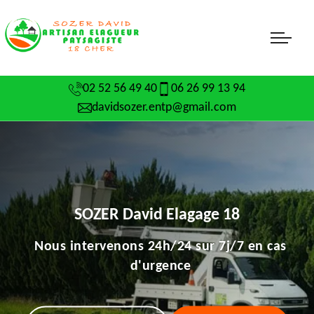
02 52 56 49 40
06 26 99 13 94
davidsozer.entp@gmail.com
SOZER David Elagage 18
Nous intervenons 24h/24 sur 7j/7 en cas
d'urgence