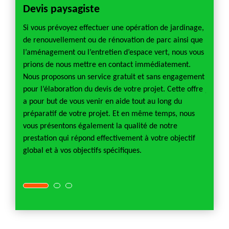
Devis paysagiste
Pays
e de
Si vous prévoyez effectuer une opération de jardinage,
Actuel
ibilité
de renouvellement ou de rénovation de parc ainsi que
la cri
 part
l’aménagement ou l’entretien d’espace vert, nous vous
condit
n de
prions de nous mettre en contact immédiatement.
entier.
a
Nous proposons un service gratuit et sans engagement
ainsi 
étier
pour l’élaboration du devis de votre projet. Cette offre
joue é
dition
a pour but de vous venir en aide tout au long du
épanou
t
préparatif de votre projet. Et en même temps, nous
vous p
vous présentons également la qualité de notre
profes
prestation qui répond effectivement à votre objectif
heureu
n d’un
global et à vos objectifs spécifiques.
servic
n.