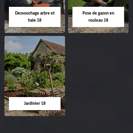
18 Cher tel:
Entreprise tonte et
02.52.56.49.40
réfection de pelouse 18
Dessouchage arbre et
Pose de gazon en
Cher tel: 02.52.56.49.40
haie 18
rouleau 18
Dessouchage arbre
Pose de gazon en
et haie 18
rouleau 18
Entreprise dessouchage
Entreprise pose de
arbre et haie 18 Cher
gazon en rouleau 18
tel: 02.52.56.49.40
Cher tel: 02.52.56.49.40
Jardinier 18