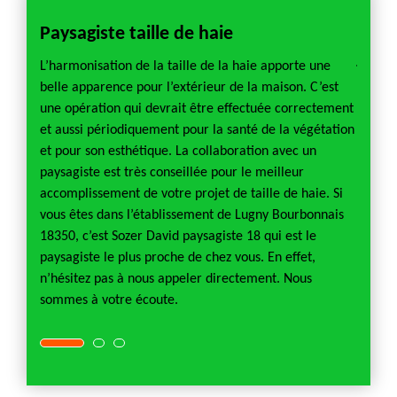
Paysagiste taille de haie
Paysa
jard
e de
L’harmonisation de la taille de la haie apporte une
ibilité
belle apparence pour l’extérieur de la maison. C’est
Un pays
 part
une opération qui devrait être effectuée correctement
correc
n de
et aussi périodiquement pour la santé de la végétation
prendr
a
et pour son esthétique. La collaboration avec un
très co
étier
paysagiste est très conseillée pour le meilleur
d’inter
dition
accomplissement de votre projet de taille de haie. Si
assure
t
vous êtes dans l’établissement de Lugny Bourbonnais
discus
18350, c’est Sozer David paysagiste 18 qui est le
considé
paysagiste le plus proche de chez vous. En effet,
ses co
n d’un
n’hésitez pas à nous appeler directement. Nous
végétat
n.
sommes à votre écoute.
paysag