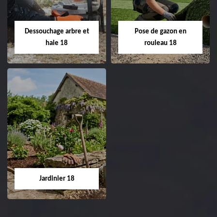
18 Cher tel:
Entreprise tonte et
02.52.56.49.40
réfection de pelouse 18
Dessouchage arbre et
Pose de gazon en
Cher tel: 02.52.56.49.40
haie 18
rouleau 18
Dessouchage arbre
Pose de gazon en
et haie 18
rouleau 18
Entreprise dessouchage
Entreprise pose de
arbre et haie 18 Cher
gazon en rouleau 18
tel: 02.52.56.49.40
Cher tel: 02.52.56.49.40
Jardinier 18