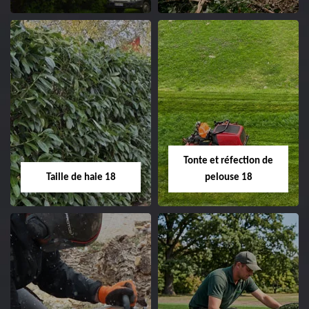
clôture 18 Cher tel:
02.52.56.49.40
Elagage d'arbre 18
Abattage d'arbres
18
Entreprise élagage
d'arbre 18 Cher tel:
Entreprise abattage
02.52.56.49.40
d'arbres 18 Cher tel:
Tonte et réfection de
02.52.56.49.40
Taille de haie 18
pelouse 18
Taille de haie 18
Tonte et réfection
de pelouse 18
Entreprise taille de haie