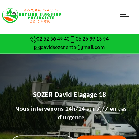
02 52 56 49 40
06 26 99 13 94
davidsozer.entp@gmail.com
SOZER David Elagage 18
Nous intervenons 24h/24 sur 7j/7 en cas
d'urgence