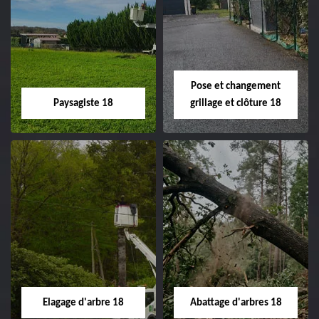
Pose et changement
Paysagiste 18
grillage et clôture 18
Paysagiste 18
Pose et
changement
Artisan paysagiste 18
grillage et clôture
Cher tel: 02.52.56.49.40
18
Spécialiste en pose et
Elagage d'arbre 18
Abattage d'arbres 18
changement grillage et