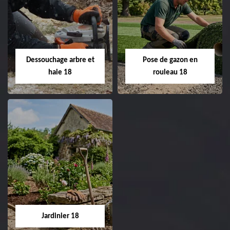
Taille de haie 18
Tonte et réfection
de pelouse 18
Entreprise taille de haie
18 Cher tel:
Entreprise tonte et
02.52.56.49.40
réfection de pelouse 18
Dessouchage arbre et
Pose de gazon en
Cher tel: 02.52.56.49.40
haie 18
rouleau 18
Dessouchage arbre
Pose de gazon en
et haie 18
rouleau 18
Entreprise dessouchage
Entreprise pose de
arbre et haie 18 Cher
gazon en rouleau 18
tel: 02.52.56.49.40
Cher tel: 02.52.56.49.40
Jardinier 18