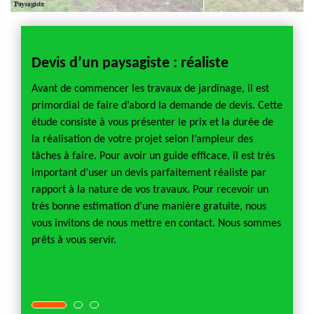
Devis d’un paysagiste : réaliste
Pays
Avant de commencer les travaux de jardinage, il est
Sozer 
 de
primordial de faire d’abord la demande de devis. Cette
opérat
t un
étude consiste à vous présenter le prix et la durée de
tout ét
ence de
la réalisation de votre projet selon l’ampleur des
dévelo
rantir
tâches à faire. Pour avoir un guide efficace, il est très
résist
important d’user un devis parfaitement réaliste par
En mêm
rapport à la nature de vos travaux. Pour recevoir un
l’aspec
 clients
très bonne estimation d’une manière gratuite, nous
de nou
vous invitons de nous mettre en contact. Nous sommes
plus d
r à ce
prêts à vous servir.
que no
suivant
t.
zone d