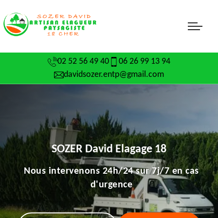
02 52 56 49 40
06 26 99 13 94
davidsozer.entp@gmail.com
SOZER David Elagage 18
Nous intervenons 24h/24 sur 7j/7 en cas
d'urgence