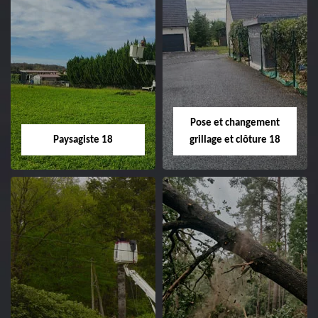
Pose et changement
Paysagiste 18
grillage et clôture 18
Paysagiste 18
Pose et
changement
Artisan paysagiste 18
grillage et clôture
Cher tel: 02.52.56.49.40
18