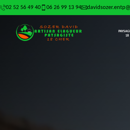
02 52 56 49 40
06 26 99 13 94
davidsozer.entp
PAYSAG
18