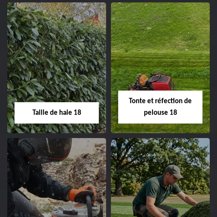
02.52.56.49.40
Elagage d'arbre 18
Abattage d'arbres
18
Entreprise élagage
d'arbre 18 Cher tel:
Entreprise abattage
02.52.56.49.40
d'arbres 18 Cher tel:
Tonte et réfection de
02.52.56.49.40
Taille de haie 18
pelouse 18
Taille de haie 18
Tonte et réfection
de pelouse 18
Entreprise taille de haie
18 Cher tel: