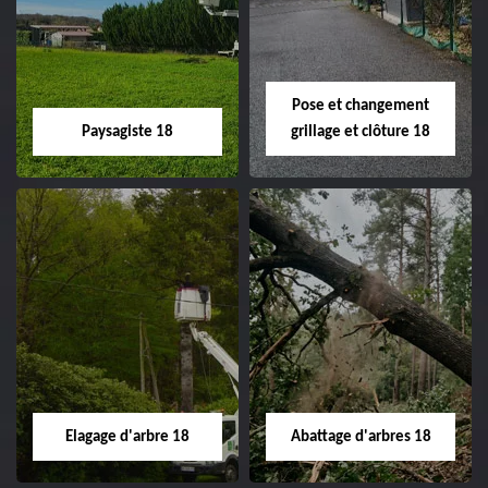
Pose et changement
Paysagiste 18
grillage et clôture 18
Paysagiste 18
Pose et
changement
Artisan paysagiste 18
grillage et clôture
Cher tel: 02.52.56.49.40
18
Spécialiste en pose et
Elagage d'arbre 18
Abattage d'arbres 18
changement grillage et
clôture 18 Cher tel: