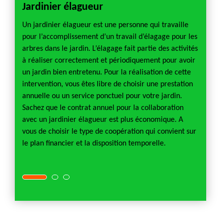
Jardinier élagueur
Jardi
lculer
Un jardinier élagueur est une personne qui travaille
Le jard
En
pour l’accomplissement d’un travail d’élagage pour les
trouvab
aut
arbres dans le jardin. L’élagage fait partie des activités
propri
tarif
à réaliser correctement et périodiquement pour avoir
entièr
s/h et
un jardin bien entretenu. Pour la réalisation de cette
vous n
 budget
intervention, vous êtes libre de choisir une prestation
pensez
ervice
annuelle ou un service ponctuel pour votre jardin.
qualifi
acilité
Sachez que le contrat annuel pour la collaboration
de pre
avec un jardinier élagueur est plus économique. A
créati
vous de choisir le type de coopération qui convient sur
verte. 
le plan financier et la disposition temporelle.
possèd
d’attei