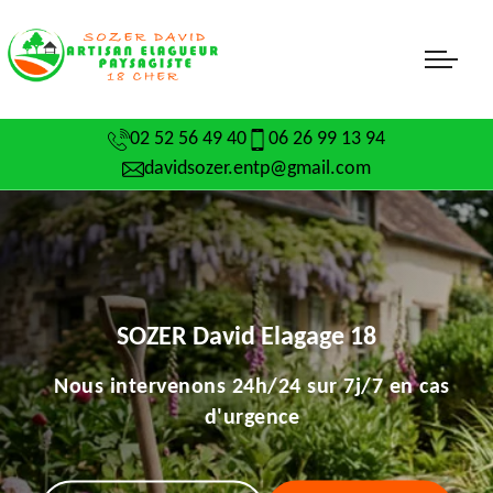
02 52 56 49 40
06 26 99 13 94
davidsozer.entp@gmail.com
SOZER David Elagage 18
Nous intervenons 24h/24 sur 7j/7 en cas
d'urgence