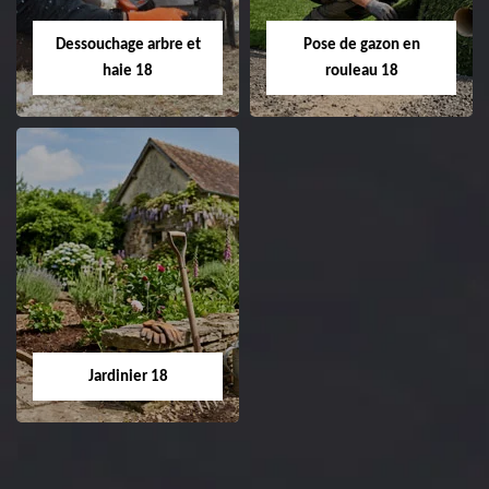
Entreprise tonte et
02.52.56.49.40
réfection de pelouse 18
Dessouchage arbre et
Pose de gazon en
Cher tel: 02.52.56.49.40
haie 18
rouleau 18
Dessouchage arbre
Pose de gazon en
et haie 18
rouleau 18
Entreprise dessouchage
Entreprise pose de
arbre et haie 18 Cher
gazon en rouleau 18
tel: 02.52.56.49.40
Cher tel: 02.52.56.49.40
Jardinier 18