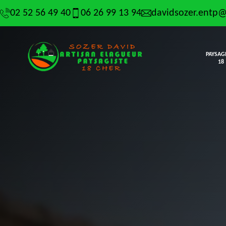
02 52 56 49 40
06 26 99 13 94
davidsozer.entp
PAYSAG
18